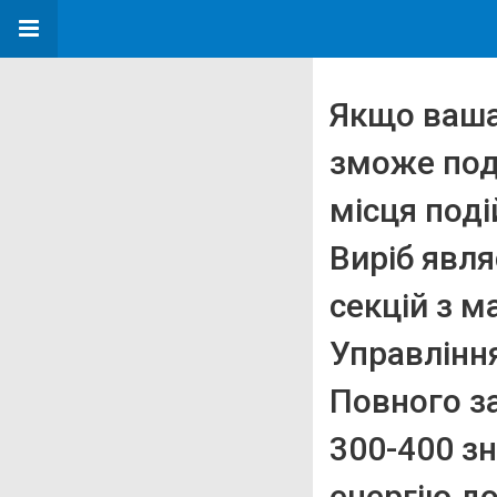
Якщо ваша
зможе под
місця под
Виріб явля
секцій з 
Управлінн
Повного з
300-400 зн
енергію д