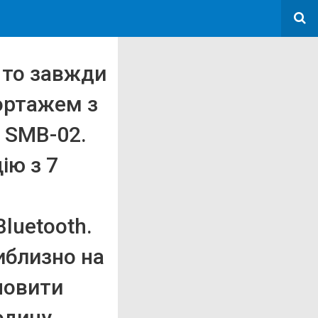
 то завжди
ортажем з
 SMB-02.
ію з 7
luetooth.
иблизно на
дновити
одину