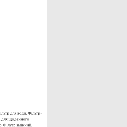
льтр для води. Фільтр-
а для щоденного
. Фільтр змінний.