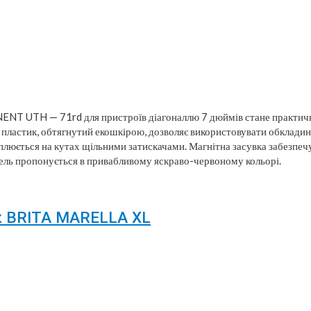
NT UTH — 71rd для пристроїв діагоналлю 7 дюймів стане практич
пластик, обтягнутий екошкірою, дозволяє використовувати обкладинку
люється на кутах щільними затискачами. Магнітна засувка забезпечує
ель пропонується в привабливому яскраво-червоному кольорі.
к BRITA MARELLA XL