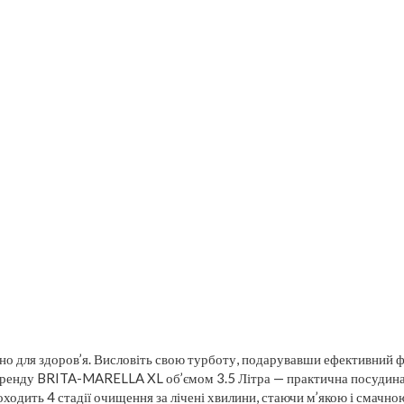
о для здоров’я. Висловіть свою турботу, подарувавши ефективний фі
 бренду BRITA-MARELLA XL об’ємом 3.5 Літра — практична посудин
ходить 4 стадії очищення за лічені хвилини, стаючи м’якою і смачною