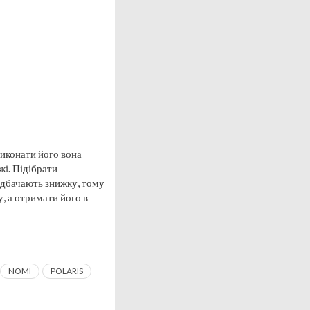
иконати його вона
жі. Підібрати
едбачають знижку, тому
, а отримати його в
NOMI
POLARIS