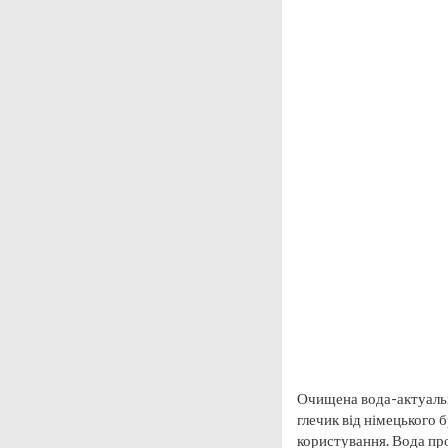
Очищена вода-актуальн
глечик від німецького
користування. Вода про