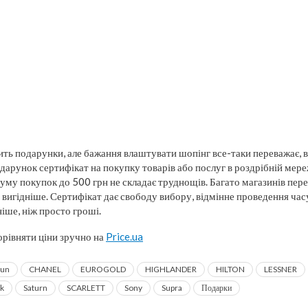
ть подарунки, але бажання влаштувати шопінг все-таки переважає, в
арунок сертифікат на покупку товарів або послуг в роздрібній мере
суму покупок до 500 грн не складає труднощів. Багато магазинів пер
 вигідніше. Сертифікат дає свободу вибору, відмінне проведення часу
іше, ніж просто гроші.
орівняти ціни зручно на
Price.ua
aun
CHANEL
EUROGOLD
HIGHLANDER
HILTON
LESSNER
k
Saturn
SCARLETT
Sony
Supra
Подарки