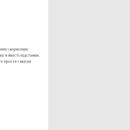
ним і корисним
 в якості підставки.
 просте і якісне