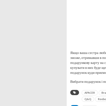
Якщо ваша сестра люби
зможе, отримавши в под
подарункову карту на 
купувати в них буде ще
подарунок куди приємн
Вибрати подарунок і п
APACER
Br
Q&Q
Reebo