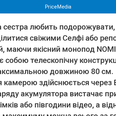
PriceMedia
 сестра любить подорожувати,
ілитися свіжими Селфі або реп
ій, маючи якісний монопод NOMI
є собою телескопічну конструкц
максимальною довжиною 80 см.
я камерою здійснюється через B
аряду акумулятора вистачає пр
імків або півгодини відео, а ві
о максимуму можна всього за г