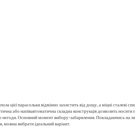
ола цієї парасольки відмінно захистить від дощу, а міцні сталеві сп
тична або напівавтоматична складна конструкція дозволить носити п
о негоди. Основний момент вибору-забарвлення. Покладаючись на зна
, можна вибрати ідеальний варіант.