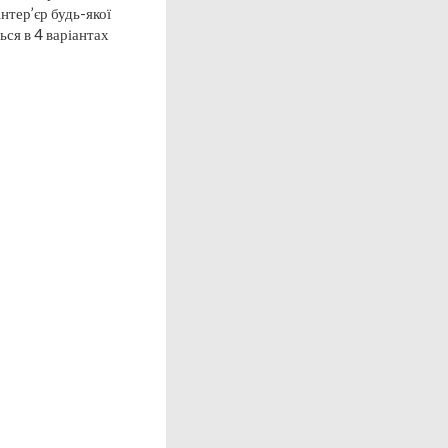
нтер’єр будь-якої
ься в 4 варіантах