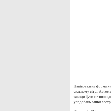
Напівовальна форма куп
сильному вітрі. Автома
завжди бути готовою д
уподобань вашої сестри