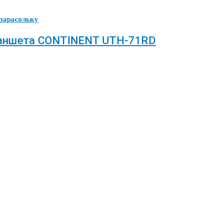
парасольку
ланшета CONTINENT UTH-71RD