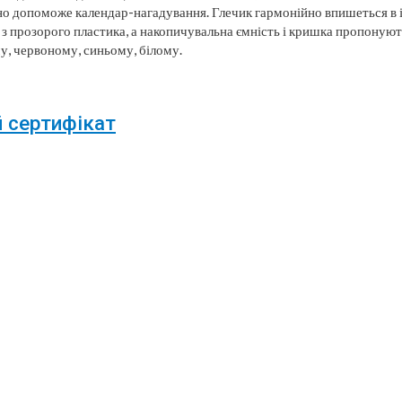
но допоможе календар-нагадування. Глечик гармонійно впишеться в і
й з прозорого пластика, а накопичувальна ємність і кришка пропонуют
му, червоному, синьому, білому.
 сертифікат