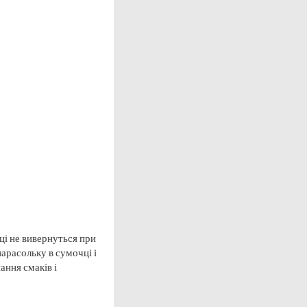
иці не вивернуться при
арасольку в сумочці і
ння смаків і