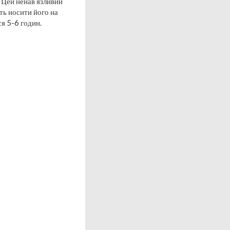
 Цей ненав’язливий
ять носити його на
я 5-6 годин.