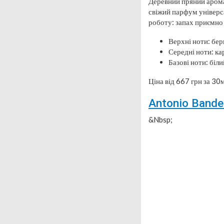
Деревний пряний арома
свіжий парфум універсал
роботу: запах приємно
Верхні ноти: бер
Середні ноти: ка
Базові ноти: біли
Ціна від 667 грн за 30м
Antonio Bande
&Nbsp;