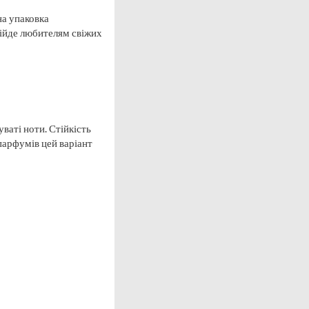
на упаковка
дійде любителям свіжих
ваті ноти. Стійкість
парфумів цей варіант