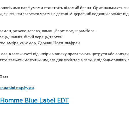
оловічими парфумами теж стоїть відомий бренд. Оригінальна стиль
, які звикли звертати увагу на деталі. А деревний водяний аромат пі
дамон, рожеве дерево, лимон, бергамот, карамбола.
ець, шавлія, білий перець, тархун.
кус, амбра, сикомор, Деревні Ноти, шафран.
є, в залежності від шкіри в запаху превалюють цитруси або солодку
ято вважати молодіжним, але для любителів легких підбадьорливих 
0 мл.
чоловічі парфуми
 Homme Blue Label EDT