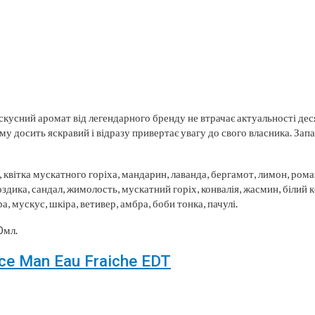
кусний аромат від легендарного бренду не втрачає актуальності дес
му досить яскравий і відразу привертає увагу до свого власника. Зап
д, квітка мускатного горіха, мандарин, лаванда, бергамот, лимон, рома
оздика, сандал, жимолость, мускатний горіх, конвалія, жасмин, білий к
а, мускус, шкіра, ветивер, амбра, боби тонка, пачулі.
0мл.
ce Man Eau Fraiche EDT