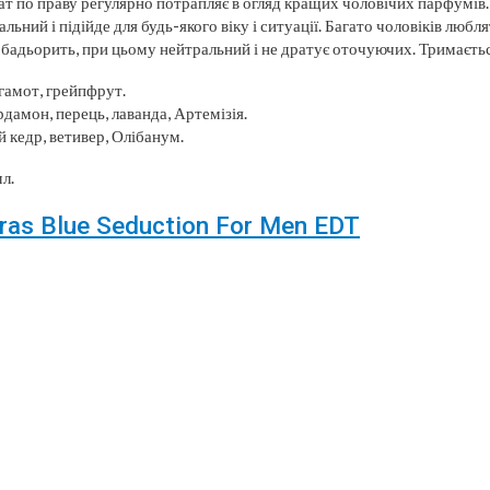
т по праву регулярно потрапляє в огляд кращих чоловічих парфумів.
ьний і підійде для будь-якого віку і ситуації. Багато чоловіків любл
 бадьорить, при цьому нейтральний і не дратує оточуючих. Тримаєтьс
гамот, грейпфрут.
рдамон, перець, лаванда, Артемізія.
й кедр, ветивер, Олібанум.
л.
ras Blue Seduction For Men EDT