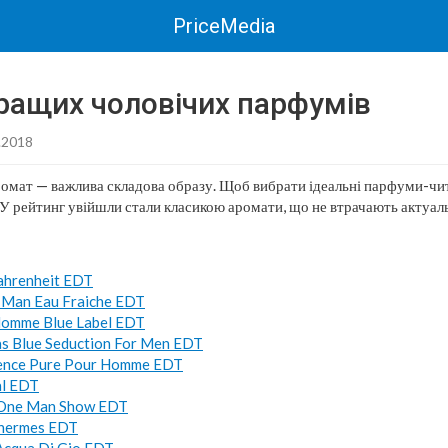
PriceMedia
кращих чоловічих парфумів
.2018
мат — важлива складова образу. Щоб вибрати ідеальні парфуми-чит
. У рейтинг увійшли стали класикою аромати, що не втрачають актуаль
Fahrenheit EDT
 Man Eau Fraiche EDT
Homme Blue Label EDT
s Blue Seduction For Men EDT
sence Pure Pour Homme EDT
al EDT
 One Man Show EDT
’hermes EDT