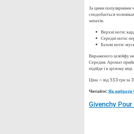
За цими популярними ч
сподобається чоловікам
запахів.
Верхні ноти: кар
Середні ноти: пер
Базові ноти: мус
Вираженого шлейфу нема
Середня. Аромат прийн
підійде і в зрілому віці.
Ціна — від 513 грн за 3
Читайте:
Як вибрати 
Givenchy Pour