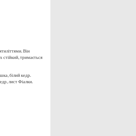
ятиліттями. Він
ах стійкий, тримається
шка, білий кедр.
едр, лист Фіалки.