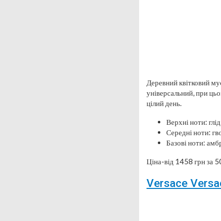
Деревний квітковий мус
універсальний, при цьо
цілий день.
Верхні ноти: глі
Середні ноти: гв
Базові ноти: амбр
Ціна-від 1458 грн за 5
Versace Versa