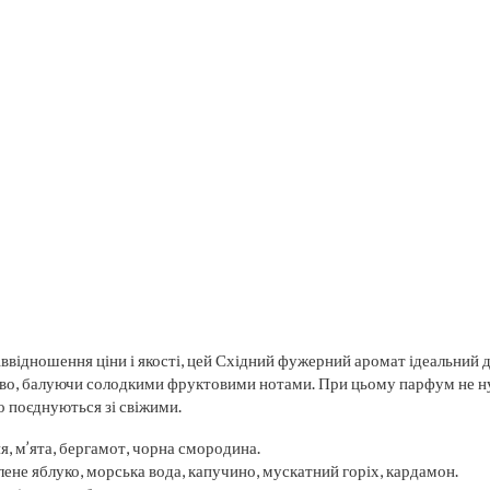
ввідношення ціни і якості, цей Східний фужерний аромат ідеальний дл
во, балуючи солодкими фруктовими нотами. При цьому парфум не ну
 поєднуються зі свіжими.
я, м’ята, бергамот, чорна смородина.
лене яблуко, морська вода, капучино, мускатний горіх, кардамон.