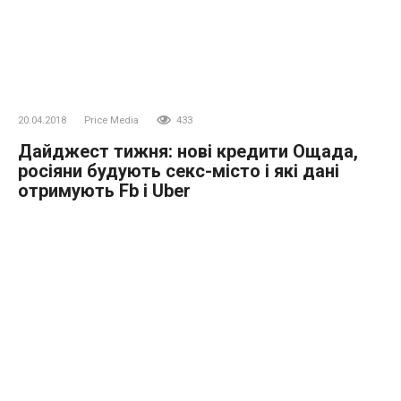
20.04.2018
Price Media
433
Дайджест тижня: нові кредити Ощада,
росіяни будують секс-місто і які дані
отримують Fb і Uber