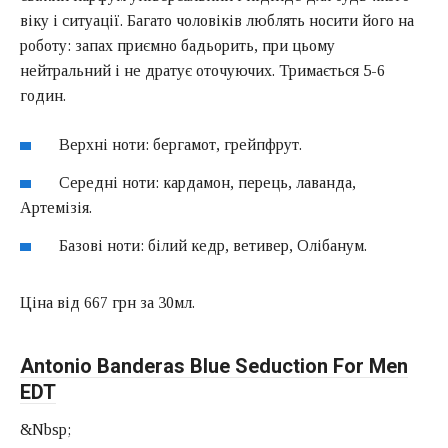
віку і ситуації. Багато чоловіків люблять носити його на
роботу: запах приємно бадьорить, при цьому
нейтральний і не дратує оточуючих. Тримається 5-6
годин.
Верхні ноти: бергамот, грейпфрут.
Середні ноти: кардамон, перець, лаванда,
Артемізія.
Базові ноти: білий кедр, ветивер, Олібанум.
Ціна від 667 грн за 30мл.
Antonio Banderas Blue Seduction For Men
EDT
&Nbsp;