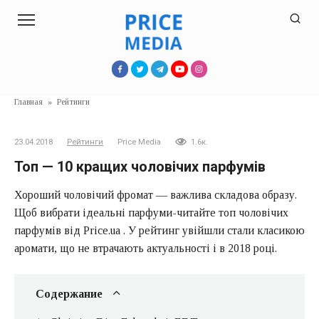
Перейти
к
контенту
Главная
»
Рейтинги
23.04.2018
Рейтинги
Price Media
1.6к.
Топ — 10 кращих чоловічих парфумів
Хороший чоловічий фромат — важлива складова образу.
Щоб вибрати ідеальні парфуми-читайте топ чоловічих
парфумів від Price.ua . У рейтинг увійшли стали класикою
аромати, що не втрачають актуальності і в 2018 році.
Содержание