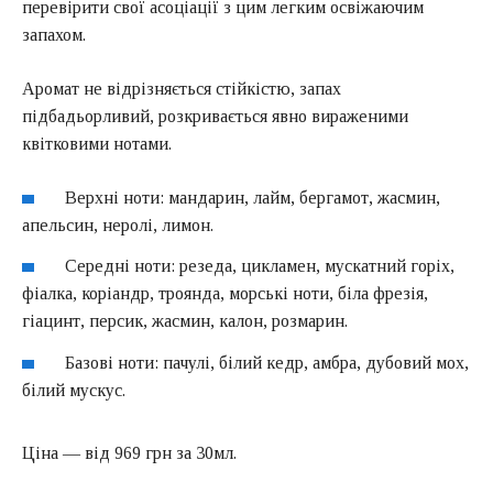
перевірити свої асоціації з цим легким освіжаючим
запахом.
Аромат не відрізняється стійкістю, запах
підбадьорливий, розкривається явно вираженими
квітковими нотами.
Верхні ноти: мандарин, лайм, бергамот, жасмин,
апельсин, неролі, лимон.
Середні ноти: резеда, цикламен, мускатний горіх,
фіалка, коріандр, троянда, морські ноти, біла фрезія,
гіацинт, персик, жасмин, калон, розмарин.
Базові ноти: пачулі, білий кедр, амбра, дубовий мох,
білий мускус.
Ціна — від 969 грн за 30мл.