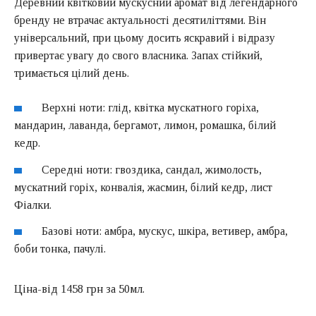
Деревний квітковий мускусний аромат від легендарного
бренду не втрачає актуальності десятиліттями. Він
універсальний, при цьому досить яскравий і відразу
привертає увагу до свого власника. Запах стійкий,
тримається цілий день.
Верхні ноти: глід, квітка мускатного горіха,
мандарин, лаванда, бергамот, лимон, ромашка, білий
кедр.
Середні ноти: гвоздика, сандал, жимолость,
мускатний горіх, конвалія, жасмин, білий кедр, лист
Фіалки.
Базові ноти: амбра, мускус, шкіра, ветивер, амбра,
боби тонка, пачулі.
Ціна-від 1458 грн за 50мл.