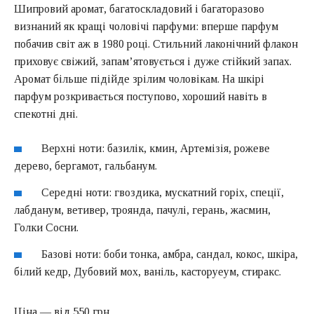
Шипровий аромат, багатоскладовий і багаторазово
визнаний як кращі чоловічі парфуми: вперше парфум
побачив світ аж в 1980 році. Стильний лаконічний флакон
приховує свіжий, запам’ятовується і дуже стійкий запах.
Аромат більше підійде зрілим чоловікам. На шкірі
парфум розкривається поступово, хороший навіть в
спекотні дні.
Верхні ноти: базилік, кмин, Артемізія, рожеве
дерево, бергамот, гальбанум.
Середні ноти: гвоздика, мускатний горіх, спеції,
лабданум, ветивер, троянда, пачулі, герань, жасмин,
Голки Сосни.
Базові ноти: боби тонка, амбра, сандал, кокос, шкіра,
білий кедр, Дубовий мох, ваніль, касторуеум, стиракс.
Ціна — від 550 грн.