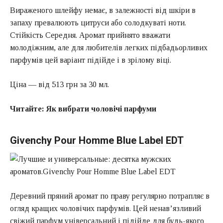
Вираженого шлейфу немає, в залежності від шкіри в
запаху превалюють цитруси або солодкуваті ноти.
Стійкість Середня. Аромат прийнято вважати
молодіжним, але для любителів легких підбадьорливих
парфумів цей варіант підійде і в зрілому віці.
Ціна — від 513 грн за 30 мл.
Читайте:
Як вибрати чоловічі парфуми
Givenchy Pour Homme Blue Label EDT
Деревний пряний аромат по праву регулярно потрапляє в
огляд кращих чоловічих парфумів. Цей ненав’язливий
свіжий парфум універсальний і підійде для будь-якого