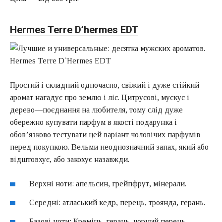
Hermes Terre D’hermes EDT
Простий і складний одночасно, свіжий і дуже стійкий
аромат нагадує про землю і ліс. Цитрусові, мускус і
дерево—поєднання на любителя, тому слід дуже
обережно купувати парфум в якості подарунка і
обов’язково тестувати цей варіант чоловічих парфумів
перед покупкою. Вельми неоднозначний запах, який або
відштовхує, або закохує назавжди.
Верхні ноти: апельсин, грейпфрут, мінерали.
Середні: атласький кедр, перець, троянда, герань.
Базові ноти: Кремінь, герань, чорний перець,