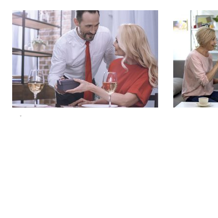
ЛАЙФХАКИ
ПОДАРКИ
День святого Валентина. Как
Что подари
отметить, если вы давно женаты
13 лучших
07.02.2020
558
Romanova
23.12.2019