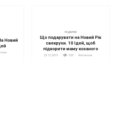
ПОДАРКИ
Що подарувати на Новий Рік
На Новий
свекрухи. 10 Ідей, щоб
дей
підкорити маму коханого
nova
23.12.2019
533
Romanova