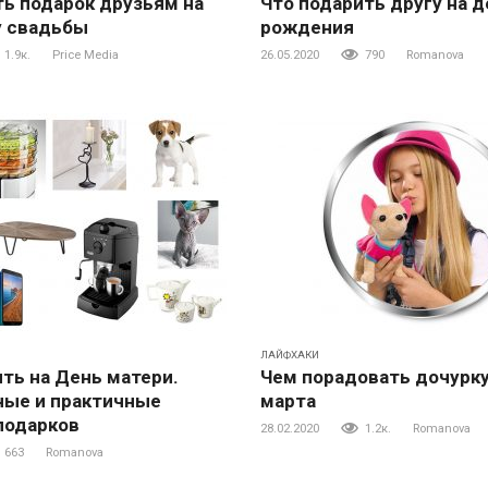
ть подарок друзьям на
Что подарить другу на д
 свадьбы
рождения
1.9к.
Price Media
26.05.2020
790
Romanova
ЛАЙФХАКИ
ть на День матери.
Чем порадовать дочурку
ные и практичные
марта
подарков
28.02.2020
1.2к.
Romanova
663
Romanova