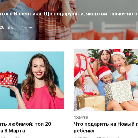
того Валентина. Що подарувати, якщо ви тільки-но 
и
15.6к.
Frolowa
ПОДАРКИ
ить любимой: топ 20
Что подарить на Новый 
на 8 Марта
ребенку