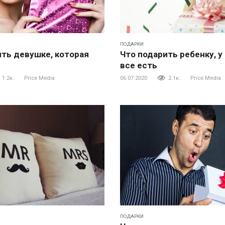
ПОДАРКИ
ить девушке, которая
Что подарить ребенку, у
все есть
1.2к.
Price Media
06.07.2020
2.1к.
Price Media
ПОДАРКИ