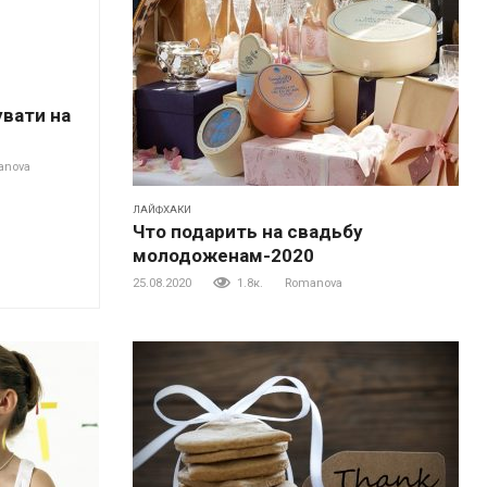
увати на
anova
ЛАЙФХАКИ
Что подарить на свадьбу
молодоженам-2020
25.08.2020
1.8к.
Romanova