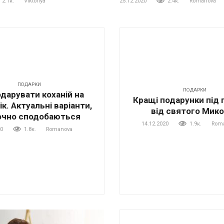
2.1к.
Viktoriya
25.12.2020
2.4к.
Romanova
ПОДАРКИ
ПОДАРКИ
дарувати коханій на
Кращі подарунки під
к. Актуальні варіанти,
від святого Мик
точно сподобаються
14.12.2020
1.9к.
Rom
20
1.8к.
Romanova