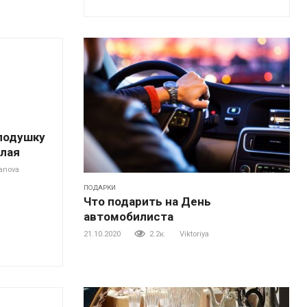
 подушку
олая
anova
ПОДАРКИ
Что подарить на День
автомобилиста
21.10.2020
2.2к.
Viktoriya