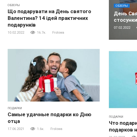
ОБЗОРЫ
ОБЗОРЫ
Що подарувати на День святого
День Свя
Валентина? 14 ідей практичних
стосунк
подарунків
07.02.2022
10.02.2022
16.7к.
Frolowa
ПОДАРКИ
Самые удачные подарки ко Дню
ПОДАРКИ
отца
Что подар
подарков 
17.06.2021
1.6к.
Frolowa