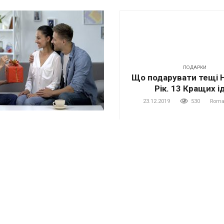
ПОДАРКИ
Що подарувати тещі 
Рік. 13 Кращих і
23.12.2019
530
Roma
ть теще на Новый год.
 идей
849
Romanova