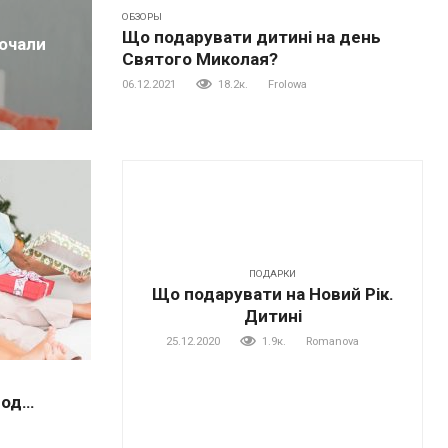
ОБЗОРЫ
Що подарувати дитині на день
почали
Святого Миколая?
06.12.2021
18.2к.
Frolowa
ПОДАРКИ
Що подарувати на Новий Рік.
Дитині
25.12.2020
1.9к.
Romanova
год…