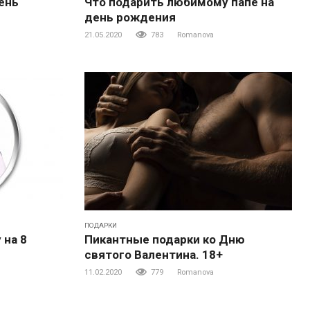
ень
Что подарить любимому папе на
день рождения
21.05.2020
783
Romanova
ПОДАРКИ
 на 8
Пикантные подарки ко Дню
святого Валентина. 18+
11.02.2020
779
Romanova