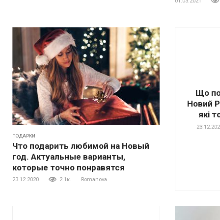
01.03.2021
Що по
Новий Рі
які 
23.12.20
ПОДАРКИ
Что подарить любимой на Новый
год. Актуальные варианты,
которые точно понравятся
23.12.2020
2.1к.
Romanova