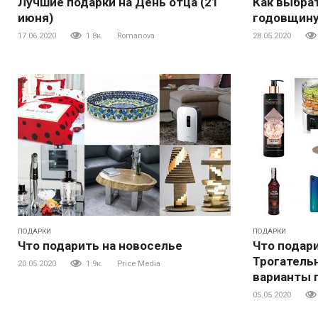
Лучшие подарки на День отца (21
Как выбра
июня)
годовщину
17.06.2020
1.8к.
Romanova
28.05.2020
ПОДАРКИ
ПОДАРКИ
Что подарить на новоселье
Что подари
Трогатель
20.05.2020
1.9к.
Price Media
варианты 
05.05.2020