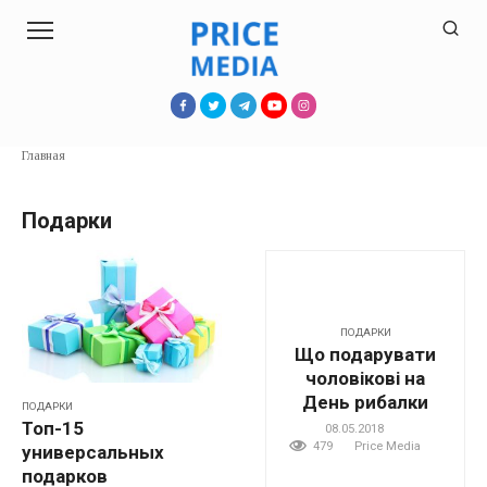
Перейти
к
контенту
Главная
Подарки
ПОДАРКИ
Що подарувати
чоловікові на
День рибалки
ПОДАРКИ
Топ-15
08.05.2018
479
Price Media
универсальных
подарков