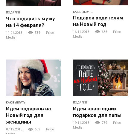
КАК ВЫБРАТЬ
ПОДАРКИ
Подарок родителям
Что подарить мужу
на Новый год
на 14 февраля?
16.11.2016
636
Price
11.01.2018
584
Price
Media
Media
КАК ВЫБРАТЬ
ПОДАРКИ
Идеи подарков на
Идеи новогодних
Новый год для
подарков для папы
женщины
19.11.2015
759
Price
Media
07.12.2015
659
Price