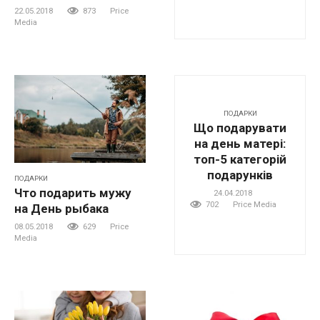
22.05.2018
873
Price
Media
ПОДАРКИ
Що подарувати
на день матері:
топ-5 категорій
подарунків
ПОДАРКИ
Что подарить мужу
24.04.2018
702
Price Media
на День рыбака
08.05.2018
629
Price
Media