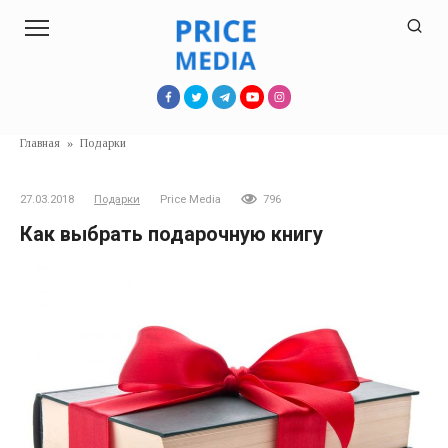
Перейти
к
контенту
Главная
»
Подарки
27.03.2018
Подарки
Price Media
796
Как выбрать подарочную книгу