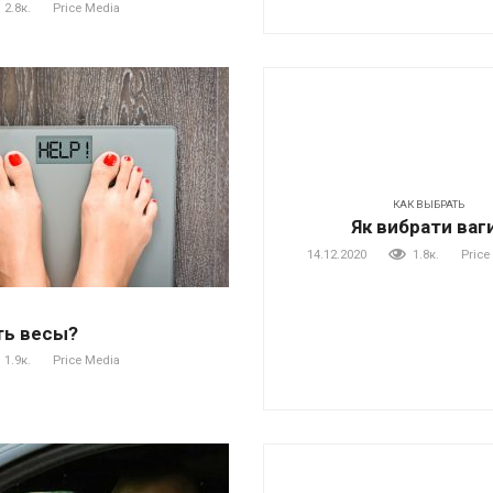
2.8к.
Price Media
КАК ВЫБРАТЬ
Як вибрати ваг
14.12.2020
1.8к.
Price
ть весы?
1.9к.
Price Media