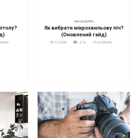
КАК ВЫБРАТЬ
нітолу?
Як вибрати мікрохвильову піч?
д)
(Оновлений гайд)
Media
08.12.2020
2.1к.
Price Media