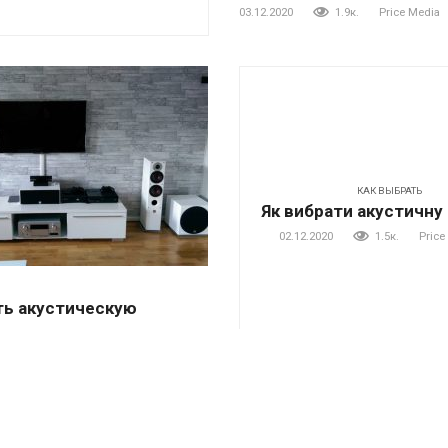
03.12.2020
1.9к.
Price Media
КАК ВЫБРАТЬ
Як вибрати акустичну
02.12.2020
1.5к.
Price
ть акустическую
1.4к.
Price Media