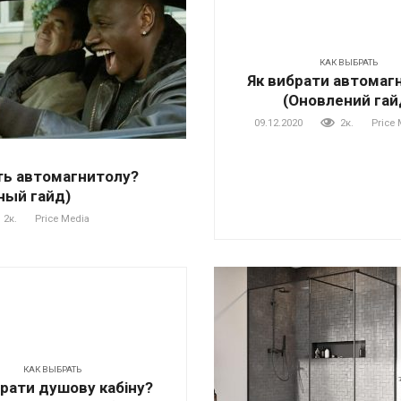
КАК ВЫБРАТЬ
Як вибрати автомаг
(Оновлений гай
09.12.2020
2к.
Price 
ть автомагнитолу?
ный гайд)
2к.
Price Media
КАК ВЫБРАТЬ
брати душову кабіну?