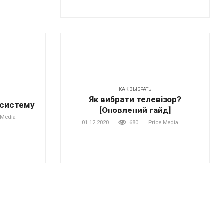
КАК ВЫБРАТЬ
Як вибрати телевізор?
 систему
[Оновлений гайд]
 Media
01.12.2020
680
Price Media