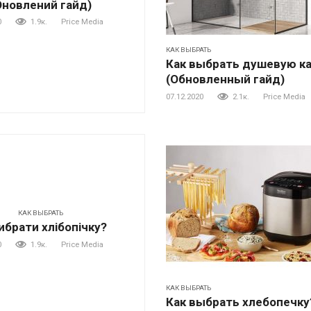
Оновлений гайд)
0
1.9к.
Price Media
КАК ВЫБРАТЬ
Как выбрать душевую к
(Обновленный гайд)
07.12.2020
2.1к.
Price Media
КАК ВЫБРАТЬ
ибрати хлібопічку?
0
1.9к.
Price Media
КАК ВЫБРАТЬ
Как выбрать хлебопечку