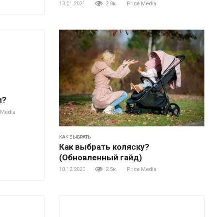
13.01.2021
2.8к.
Price Media
и?
 Media
КАК ВЫБРАТЬ
Как выбрать коляску?
(Обновленный гайд)
10.12.2020
2.5к.
Price Media