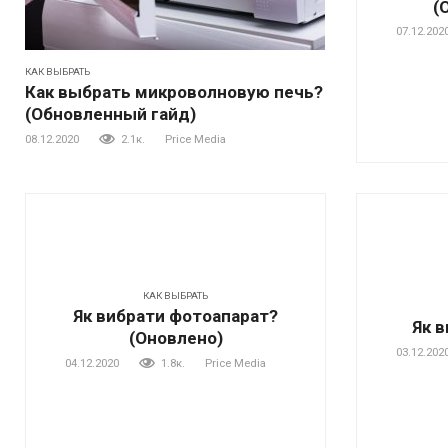
(
07.12.202
КАК ВЫБРАТЬ
Как выбрать микроволновую печь?
(Обновленный гайд)
08.12.2020
2.1к.
Price Media
КАК ВЫБРАТЬ
Як вибрати фотоапарат?
Як в
(Оновлено)
03.12.202
04.12.2020
1.8к.
Price Media