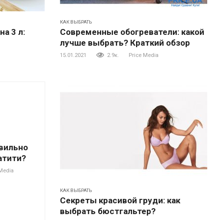
КАК ВЫБРАТЬ
а 3 л:
Современные обогреватели: какой
лучше выбрать? Краткий обзор
15.01.2021
2.9к.
Price Media
авильно
атити?
Media
КАК ВЫБРАТЬ
Секреты красивой груди: как
выбрать бюстгальтер?