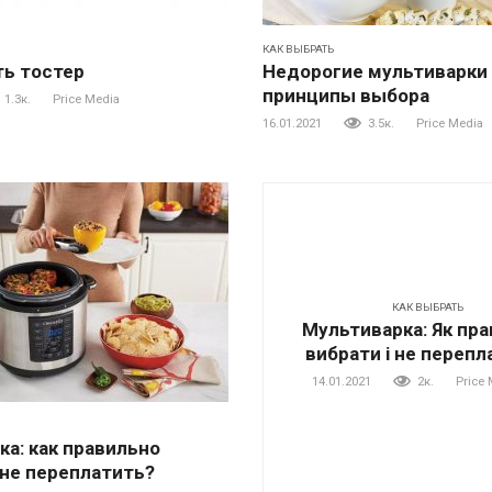
КАК ВЫБРАТЬ
ть тостер
Недорогие мультиварки н
принципы выбора
1.3к.
Price Media
16.01.2021
3.5к.
Price Media
КАК ВЫБРАТЬ
Мультиварка: Як пр
вибрати і не перепл
14.01.2021
2к.
Price 
а: как правильно
 не переплатить?