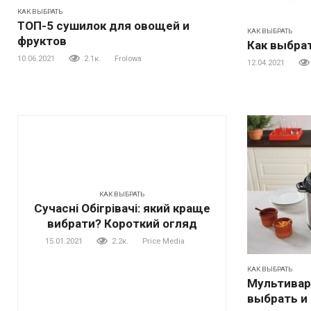
КАК ВЫБРАТЬ
ТОП-5 сушилок для овощей и
КАК ВЫБРАТЬ
фруктов
Как выбра
10.06.2021
2.1к.
Frolowa
12.04.2021
КАК ВЫБРАТЬ
Сучасні Обігрівачі: який краще
вибрати? Короткий огляд
15.01.2021
2.2к.
Price Media
КАК ВЫБРАТЬ
Мультиварк
выбрать и