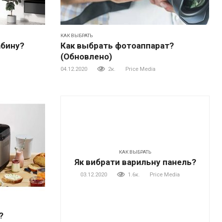
КАК ВЫБРАТЬ
абину?
Как выбрать фотоаппарат?
(Обновлено)
04.12.2020
2к.
Price Media
КАК ВЫБРАТЬ
Як вибрати варильну панель?
03.12.2020
1.6к.
Price Media
?