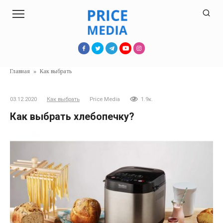
Перейти
к
контенту
Главная
»
Как выбрать
03.12.2020
Как выбрать
Price Media
1.9к.
Как выбрать хлебопечку?