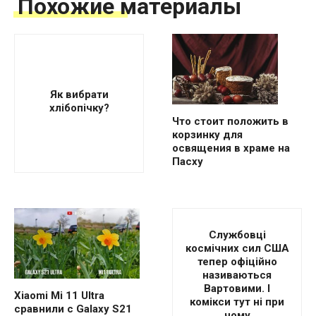
Похожие материалы
Як вибрати
хлібопічку?
Что стоит положить в
корзинку для
освящения в храме на
Пасху
Службовці
космічних сил США
тепер офіційно
називаються
Вартовими. І
Xiaomi Mi 11 Ultra
комікси тут ні при
сравнили с Galaxy S21
чому