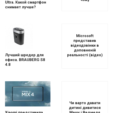
Ultra. Какой смартфон
снимает лучше?
Microsoft
представив
відеодзвінки в
доповненій
реальності (відео)
Лучший шредер для
офиса. BRAUBERG S8
4.8
Чи варто давати
дитині дивитися
Машу і Ведмедя
Xiaomi представила