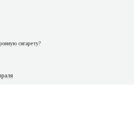
ронную сигарету?
враля