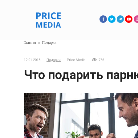
Перейти
к
контенту
Главная
»
Подарки
12.01.2018
Подарки
Price Media
766
Что подарить парн