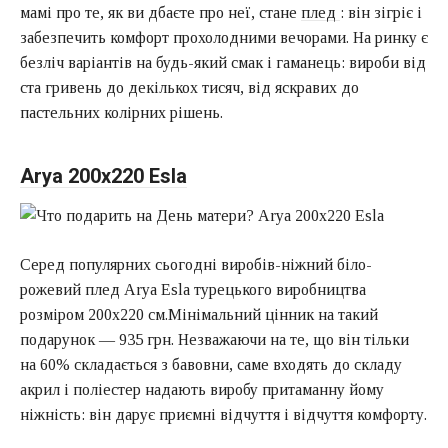
мамі про те, як ви дбаєте про неї, стане
плед
: він зігріє і
забезпечить комфорт прохолодними вечорами. На ринку є
безліч варіантів на будь-який смак і гаманець: вироби від
ста гривень до декількох тисяч, від яскравих до
пастельних колірних рішень.
Arya 200х220 Esla
Серед популярних сьогодні виробів-ніжний біло-
рожевий плед Arya Esla турецького виробництва
розміром 200х220 см.Мінімальний цінник на такий
подарунок — 935 грн. Незважаючи на те, що він тільки
на 60% складається з бавовни, саме входять до складу
акрил і поліестер надають виробу притаманну йому
ніжність: він дарує приємні відчуття і відчуття комфорту.