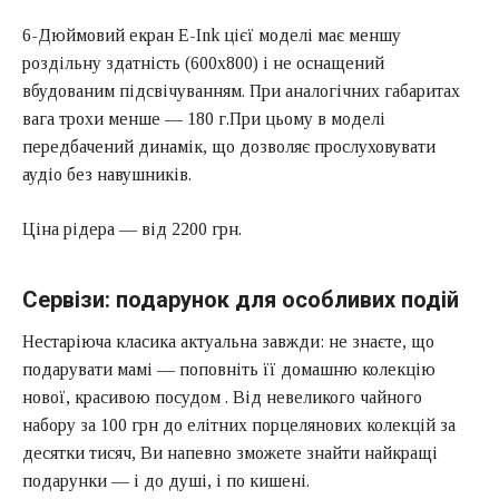
6-Дюймовий екран E-Ink цієї моделі має меншу
роздільну здатність (600х800) і не оснащений
вбудованим підсвічуванням. При аналогічних габаритах
вага трохи менше — 180 г.При цьому в моделі
передбачений динамік, що дозволяє прослуховувати
аудіо без навушників.
Ціна рідера — від 2200 грн.
Сервізи: подарунок для особливих подій
Нестаріюча класика актуальна завжди: не знаєте, що
подарувати мамі — поповніть її домашню колекцію
нової, красивою
посудом
. Від невеликого чайного
набору за 100 грн до елітних порцелянових колекцій за
десятки тисяч, Ви напевно зможете знайти найкращі
подарунки — і до душі, і по кишені.