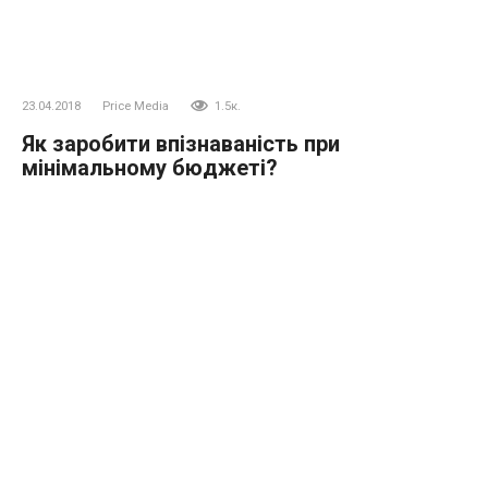
23.04.2018
Price Media
1.5к.
Як заробити впізнаваність при
мінімальному бюджеті?