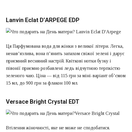
Lanvin Eclat D’ARPEGE EDP
Ця Парфумована вода для жінки з великої літери. Легка,
ненав’язлива, вона п’янить запахом свіжої зелені і дарує
приємний весняний настрій. Квіткові нотки бузку і
півонії приємно розбавлені ледь відчутною терпкістю
зеленого чаю. Ціна — від 115 грн за міні-варіант об’ємом
15 мл, до 900 грн за флакон 100 мл.
Versace Bright Crystal EDT
Втілення жіночності, яке не може не сподобатися.