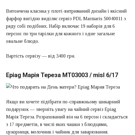
Витончена класика у плоті-витриманий дизайн і якісний
фарфор вигідно виділяє сервіз PDL Marmaris 50040011 з
ряду собі подібних. Набір включає 19 наборів для 6
персон: по три тарілки для кожного і одне загальне
овальне блюдо.
Вартість сервізу — від 3400 грн.
Epiag Марія Тереза MT03003 / misl 6/17
Якщо ви хочете підібрати по-справжньому шикарний
подарунок — зверніть увагу на чайний сервіз Epiag
Марія Тереза. Розрахований він на 6 персон і складається
з 17 предметів, в числі яких чашки з блюдцями,
цукорниця, молочник і чайник для заварювання.