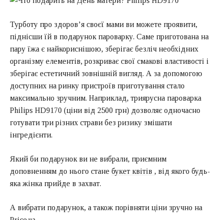
Турботу про здоров’я своєї мами ви можете проявити,
піднісши їй в подарунок пароварку. Саме приготована на
пару їжа є найкориснішою, зберігає безліч необхідних
організму елементів, розкриває свої смакові властивості і
зберігає естетичний зовнішній вигляд. А за допомогою
доступних на ринку пристроїв приготування стало
максимально зручним. Наприклад, триярусна пароварка
Philips HD9170 (ціни від 2500 грн) дозволяє одночасно
готувати три різних страви без ризику змішати
інгредієнти.
Який би подарунок ви не вибрали, приємним
доповненням до нього стане
букет квітів
, від якого будь-
яка жінка прийде в захват.
А вибрати подарунок, а також порівняти ціни зручно на
Price.ua