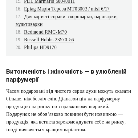
PDL Marmaris 50040011
Epiag Марія Тереза MT03003 / misl 6/17
Для користі справи: скороварки, пароварки,
мультиварки
Redmond RMC-M70
Russell Hobbs 23570-56
Philips HD9170
Витонченість і жіночність — в улюбленій
парфумерії
Часом подаровані від чистого серця духи можуть сказати
більше, ніж безліч слів. Діапазон цін на
парфумерну
продукцію
на ринку по-справжньому широкий.
Подарунок не обов’язково повинен бути новинкою —
продукція, яка встигла зарекомендувати себе на ринку,
іноді виявляється кращим варіантом.