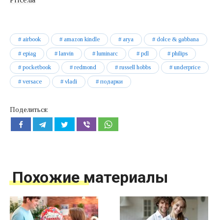
airbook
amazon kindle
arya
dolce & gabbana
epiag
lanvin
luminarc
pdl
philips
pocketbook
redmond
russell hobbs
underprice
versace
vladi
подарки
Поделиться:
Похожие материалы