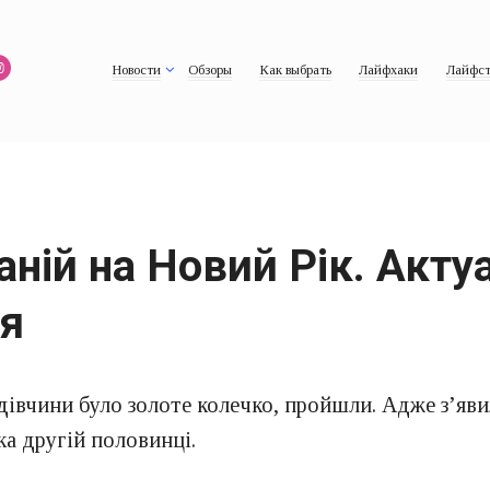
Новости
Обзоры
Как выбрать
Лайфхаки
Лайфст
ій на Новий Рік. Актуал
ся
івчини було золоте колечко, пройшли. Адже з’яви
ка другій половинці.