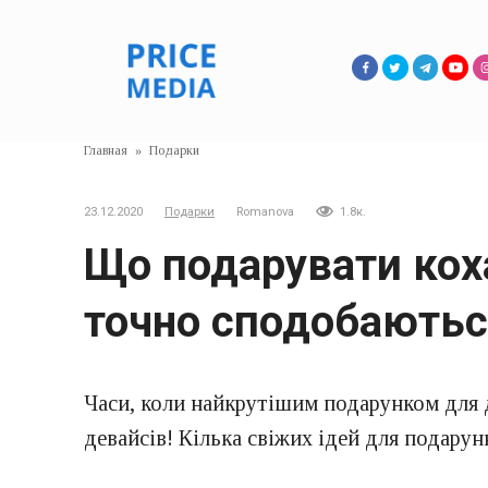
Перейти
к
контенту
Главная
»
Подарки
23.12.2020
Подарки
Romanova
1.8к.
Що подарувати кохан
точно сподобають
Часи, коли найкрутішим подарунком для д
девайсів! Кілька свіжих ідей для подарун