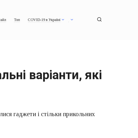
айл
Топ
COVID-19 в Україні
ьні варіанти, які
лися гаджети і стільки прикольних