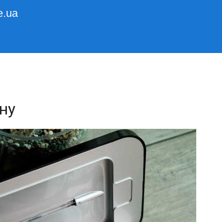
e.ua
ну