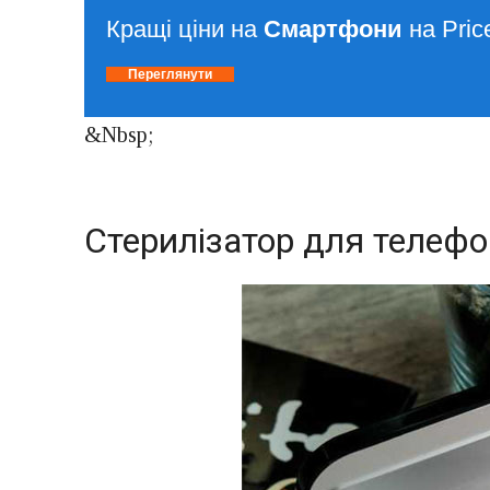
Кращі ціни на
Смартфони
на Pric
Переглянути
&Nbsp;
Стерилізатор для телефо