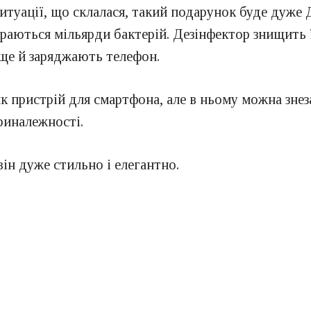
ситуації, що склалася, такий подарунок буде дуже 
раються мільярди бактерій. Дезінфектор знищить ї
ще й заряджають телефон.
 пристрій для смартфона, але в ньому можна знеза
риналежності.
він дуже стильно і елегантно.