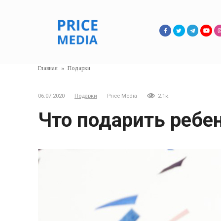
Перейти
к
контенту
Главная
»
Подарки
06.07.2020
Подарки
Price Media
2.1к.
Что подарить ребен