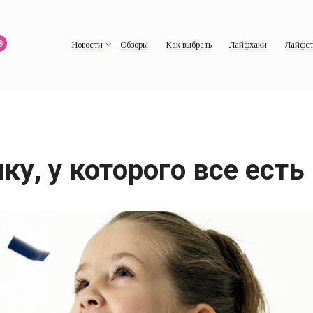
Новости
Обзоры
Как выбрать
Лайфхаки
Лайфст
ку, у которого все есть