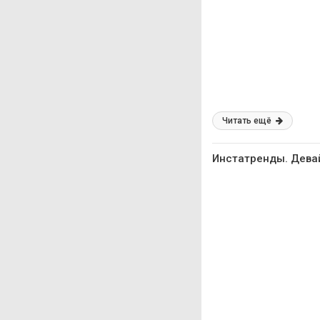
Читать ещё
Инстатренды. Девай