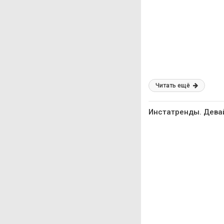
Читать ещё
Инстатренды. Дева