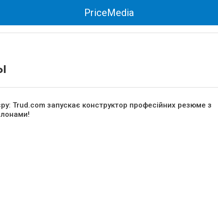
PriceMedia
ы
єру: Trud.com запускає конструктор професійних резюме з
лонами!