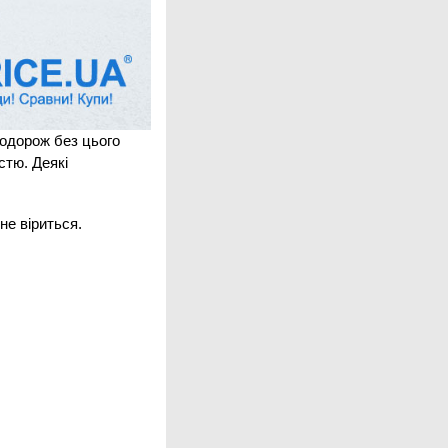
подорож без цього
стю. Деякі
не віриться.