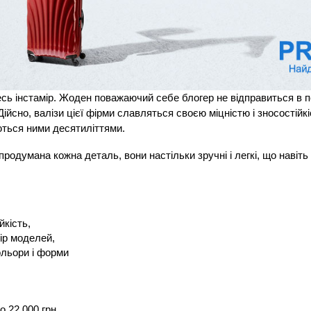
весь інстамір. Жоден поважаючий себе блогер не відправиться в 
Дійсно, валізи цієї фірми славляться своєю міцністю і зносостійкі
ться ними десятиліттями.
родумана кожна деталь, вони настільки зручні і легкі, що навіть 
йкість,
ір моделей,
ольори і форми
о 22 000 грн.