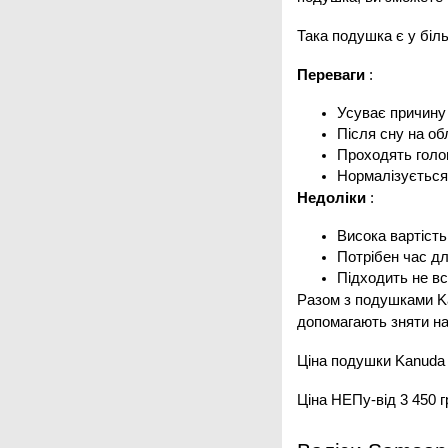
Така подушка є у біль
Переваги
:
Усуває причину
Після сну на о
Проходять голов
Нормалізується
Недоліки
:
Висока вартість
Потрібен час дл
Підходить не вс
Разом з подушками Ka
допомагають зняти нап
Ціна подушки Kanuda 
Ціна НЕПу-від 3 450 г