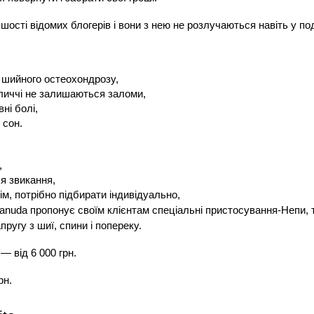
шості відомих блогерів і вони з нею не розлучаються навіть у п
 шийного остеохондрозу,
бличчі не залишаються заломи,
ні болі,
 сон.
,
я звикання,
ім, потрібно підбирати індивідуально,
nuda пропонує своїм клієнтам спеціальні пристосування-Непи, 
ругу з шиї, спини і попереку.
— від 6 000 грн.
рн.