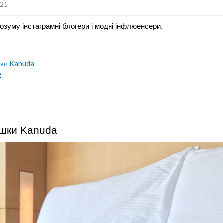
021
розуму інстаграмні блогери і модні інфлюенсери.
шки Kanuda
e
ушки Kanuda