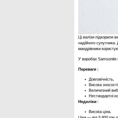
Ці валізи підкорили 
надійного супутника. 
мандрівники користую
У виробах Samsonite п
Переваги
:
Довговічність,
Висока зносості
Величезний виб
Нестандартні к
Недоліки
:
Висока ціна.
Ціна — від 5 800 грн д