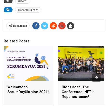
Xiaomi
Новости Hi-tech
Поделится
Related Posts
Welcome to
Післямова: The
ScrumDayUkraine 2021!
Conference. NFT –
Перспективний
феномен у сучасному
світі цифрових