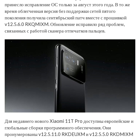
принесло исправление ОС только за август этого года. В то же
время облегченная версия без поддержки сетей пятого
поколения получила сентябрьский патч вместе с прошивкой
v12.5.6.0 RKQMIXM. Обновление исправило ряд проблем,
связанных с работой сканера отпечатков пальцев.
Для недавнего нового Xiaomi 11T Pro доступны европейские и
глобальные сборки программного обеспечения. Они
пронумерованы v12.5.11.0 RKDEUXM и v12.5.5.0 RKDMIXM