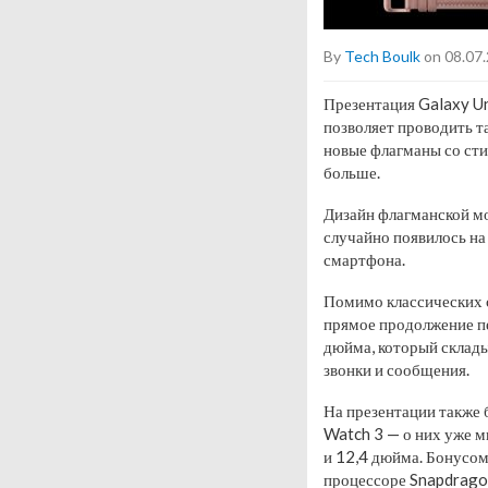
By
Tech Boulk
on 08.07
Презентация Galaxy Un
позволяет проводить т
новые флагманы со сти
больше.
Дизайн флагманской мо
случайно появилось на
смартфона.
Помимо классических 
прямое продолжение пе
дюйма, который склады
звонки и сообщения.
На презентации также
Watch 3 — о них уже м
и 12,4 дюйма. Бонусом
процессоре Snapdrago