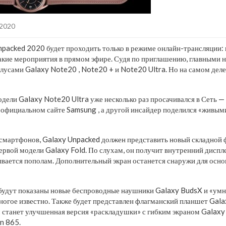
.2020
packed 2020 будет проходить только в режиме онлайн-трансляции: 
акие мероприятия в прямом эфире. Судя по приглашению, главными 
лусами Galaxy Note20 , Note20 + и Note20 Ultra. Но на самом деле
дели Galaxy Note20 Ultra уже несколько раз просачивался в Сеть 
 официальном сайте Samsung , а другой инсайдер поделился «живы
смартфонов, Galaxy Unpacked должен представить новый складной ф
рвой модели Galaxy Fold. По слухам, он получит внутренний диспле
вается пополам. Дополнительный экран останется снаружи для основ
 будут показаны новые беспроводные наушники Galaxy BudsX и «ум
ногое известно. Также будет представлен флагманский планшет Gala
 станет улучшенная версия «раскладушки» с гибким экраном Galaxy 
n 865.