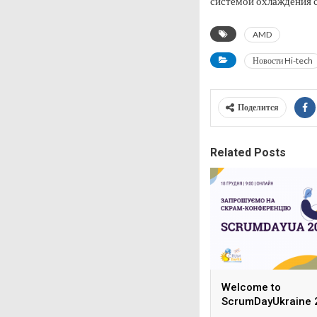
системой охлаждения 
AMD
Новости Hi-tech
Поделится
Related Posts
Welcome to
ScrumDayUkraine 