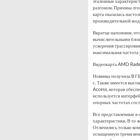
эталонные характерист
разгоном. Причина этог
карта оказалась настол
производительной мод
Вкратце напомним, что
вычислительными блок
ускорения трассировки
максимальная частота 
Видеокарта AMD Radeo
Новинка получила 8 Г
с. Также имеется высо
Access, которая обесп
используется интерфей
опорных частотах сост
Все представленные в 
характеристики. В то 
Отличились только ком
оснащенную тремя вен