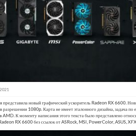
.2021
 представила новый графический ускоритель Radeon RX 6600. Нов
 в разрешении 1080p. Карта не имеет эталонного дизайна, задача по
в AMD. К моменту написания этого текста было представлено отно
Radeon RX 6600 без ссылок от ASRock, MSI, PowerColor, ASUS, XFX,