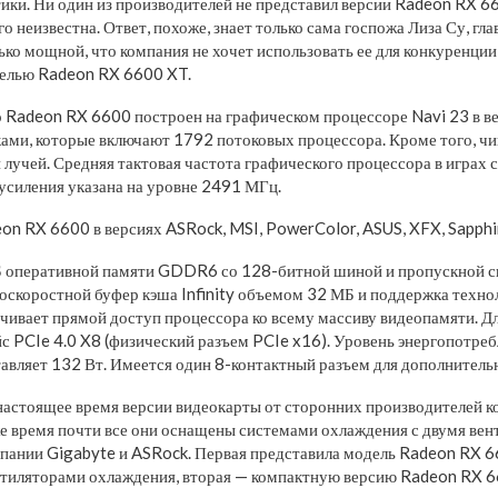
ики. Ни один из производителей не представил версии Radeon RX 6
о неизвестна. Ответ, похоже, знает только сама госпожа Лиза Су, г
ько мощной, что компания не хочет использовать ее для конкуренции
елью Radeon RX 6600 XT.
 Radeon RX 6600 построен на графическом процессоре Navi 23 в ве
ами, которые включают 1792 потоковых процессора. Кроме того, ч
 лучей. Средняя тактовая частота графического процессора в играх 
усиления указана на уровне 2491 МГц.
n RX 6600 в версиях ASRock, MSI, PowerColor, ASUS, XFX, Sapphi
Б оперативной памяти GDDR6 со 128-битной шиной и пропускной 
коскоростной буфер кэша Infinity объемом 32 МБ и поддержка техно
ечивает прямой доступ процессора ко всему массиву видеопамяти. Д
с PCIe 4.0 X8 (физический разъем PCIe x16). Уровень энергопотреб
авляет 132 Вт. Имеется один 8-контактный разъем для дополнитель
настоящее время версии видеокарты от сторонних производителей к
же время почти все они оснащены системами охлаждения с двумя вен
пании Gigabyte и ASRock. Первая представила модель Radeon RX 6
тиляторами охлаждения, вторая — компактную версию Radeon RX 6