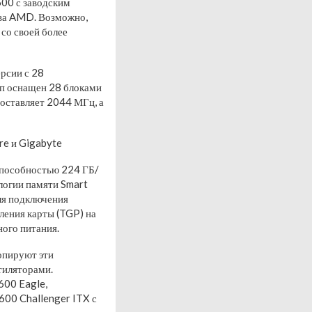
600 с заводским
лава AMD. Возможно,
 со своей более
рсии с 28
ип оснащен 28 блоками
составляет 2044 МГц, а
re и Gigabyte
способностью 224 ГБ/
логии памяти Smart
ля подключения
ления карты (TGP) на
ного питания.
опируют эти
тиляторами.
600 Eagle,
600 Challenger ITX с