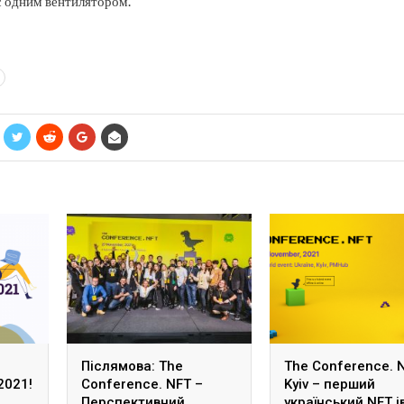
с одним вентилятором.
Післямова: The
The Conference. 
2021!
Conference. NFT –
Kyiv – перший
Перспективний
український NFT і