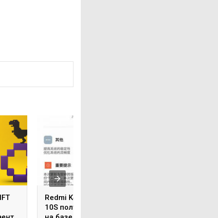
NFT
Redmi K40 и Xiaomi Mi
Дефектные AirPo
10S получили MIUI 12.5
Pro теперь можн
вент
на базе Android 12
заменить в тече