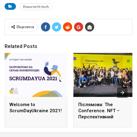
Новости Hi-tech
Поделится
Related Posts
Welcome to
Післямова: The
ScrumDayUkraine 2021!
Conference. NFT –
Перспективний
феномен у сучасному
світі цифрових
технологій