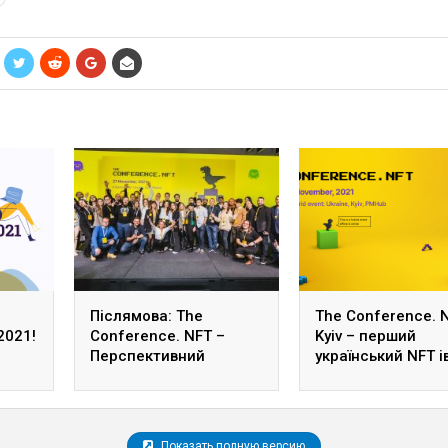
Післямова: The
The Conference. 
2021!
Conference. NFT –
Kyiv – перший
Перспективний
український NFT і
феномен у сучасному
світі цифрових
технологій
Показать полную версию