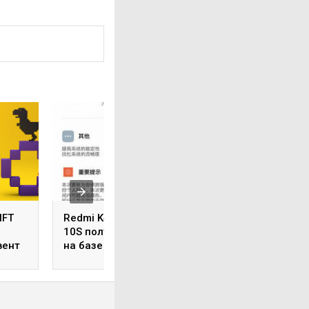
NFT
Redmi K40 и Xiaomi Mi
Дефектные AirPo
10S получили MIUI 12.5
Pro теперь можн
вент
на базе Android 12
заменить в тече
трёх лёт вместо 