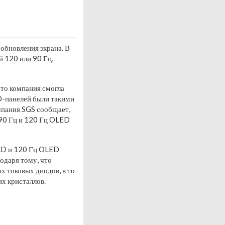
обновления экрана. В
 120 или 90 Гц,
то компания смогла
D-панелей были такими
мпания SGS сообщает,
 90 Гц и 120 Гц OLED
LCD и 120 Гц OLED
одаря тому, что
х токовых диодов, в то
х кристаллов.