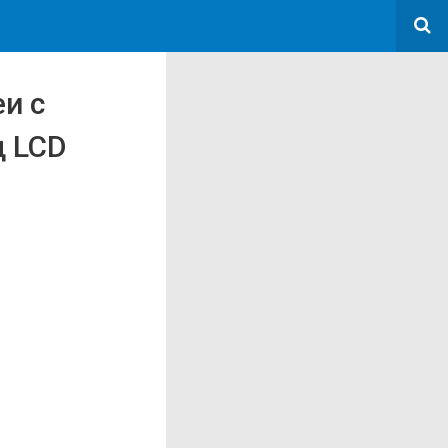
и с
ц LCD