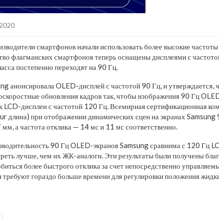
.2020
изводители смартфонов начали использовать более высокие частоты 
тво флагманских смартфонов теперь оснащены дисплеями с частотой
ласса постепенно переходят на 90 Гц.
g анонсировала OLED-дисплей с частотой 90 Гц, и утверждается, ч
оскоростные обновления кадров так, чтобы изображения 90 Гц OLE
к LCD-дисплеи с частотой 120 Гц. Всемирная сертификационная ко
lur длина) при отображении динамических сцен на экранах Samsung
7 мм, а частота отклика — 14 мс и 11 мс соответственно.
оизводительность 90 Гц OLED-экранов Samsung сравнима с 120 Гц 
треть лучше, чем их ЖК-аналоги. Эти результаты были получены благ
иться более быстрого отклика за счет непосредственно управляемы
 требуют гораздо больше времени для регулировки положения жидки