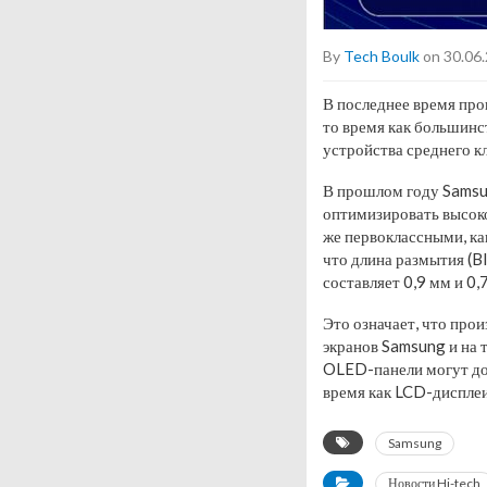
By
Tech Boulk
on 30.06
В последнее время про
то время как большинс
устройства среднего к
В прошлом году Samsun
оптимизировать высок
же первоклассными, ка
что длина размытия (B
составляет 0,9 мм и 0,
Это означает, что пр
экранов Samsung и на 
OLED-панели могут доб
время как LCD-дисплеи
Samsung
Новости Hi-tech