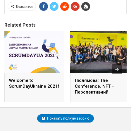
Поделится
Related Posts
Welcome to
Післямова: The
ScrumDayUkraine 2021!
Conference. NFT –
Перспективний
феномен у сучасному
світі цифрових
технологій
Показать полную версию