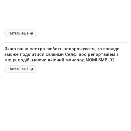
Читать ещё
Якщо ваша сестра любить подорожувати, то завжди
зможе поділитися свіжими Селфі або репортажем з
місця подій, маючи якісний монопод NOMI SMB-02.
Виріб являє собою телескопічну конструкцію з 7 секцій
Читать ещё
з максимальною довжиною 80 см. Управління камерою
здійснюється через Bluetooth. Повного заряду
акумулятора вистачає приблизно на 300-400 знімків
або півгодини відео, а відновити енергію до максимуму
можна всього за годину