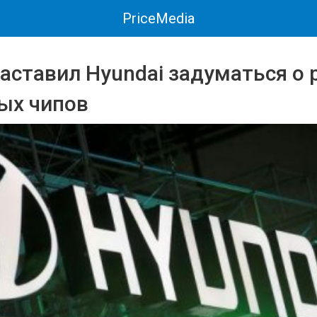
PriceMedia
аставил Hyundai задуматься о 
ых чипов