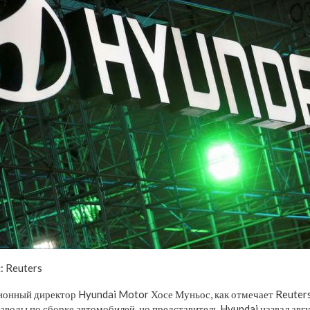
: Reuters
ионный директор Hyundai Motor Хосе Муньос, как отмечает Reuter
аводы по сборке автомобилей, но представитель Hyundai назвал авг