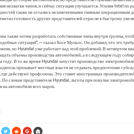
ния нехватки чипов, и сейчас ситуация улучшается. Усилия Intel по
ностей также не остались незамеченными главным операционным 
отметил готовность других представителей отрасли к быстрому уве
 мы также хотим разработать собственные чипы внутри группы, что
добных ситуаций", — сказал Хосе Муньос. Он добавил, что это треб
мени, но Hyundai уже работает над этой проблемой. В четвертом кв
ащать объемы производства автомобилей, а в следующем году собир
м году. В то же время Hyundai запустит производство электромобил
одитель призывает местные власти не отдавать предпочтение субс
, где действуют профсоюзы. Это ставит иностранных производителе
. По словам представителя Hyundai, льготы при покупке электромо
я на автомобили всех марок.