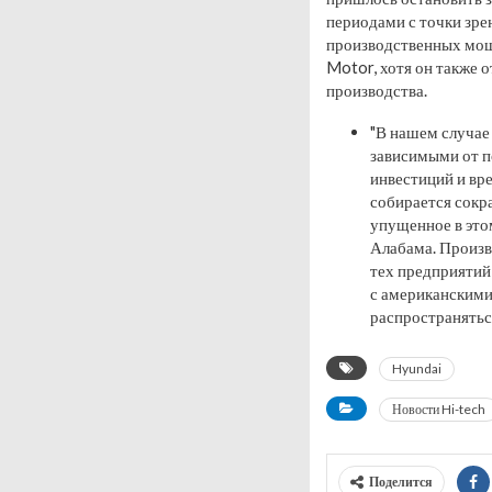
периодами с точки зре
производственных мощ
Motor, хотя он также 
производства.
"В нашем случае
зависимыми от по
инвестиций и вре
собирается сокр
упущенное в это
Алабама. Произв
тех предприятий
с американскими
распространятьс
Hyundai
Новости Hi-tech
Поделится