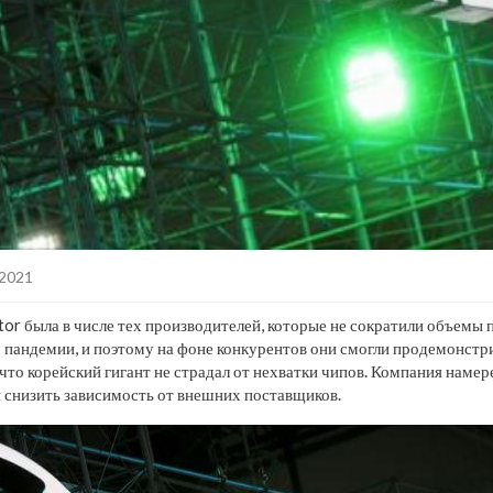
.2021
r была в числе тех производителей, которые не сократили объемы 
 пандемии, и поэтому на фоне конкурентов они смогли продемонстр
 что корейский гигант не страдал от нехватки чипов. Компания наме
 снизить зависимость от внешних поставщиков.