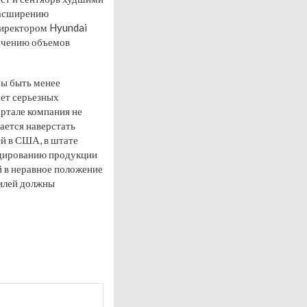
 расширению
директором Hyundai
личению объемов
бы быть менее
ует серьезных
артале компания не
ается наверстать
ей в США, в штате
идированию продукции
й в неравное положение
билей должны