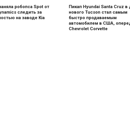
наняла робопса Spot от
Пикап Hyundai Santa Cruz в
ynamics следить за
нового Tucson стал самым
остью на заводе Kia
быстро продаваемым
автомобилем в США, опере
Chevrolet Corvette