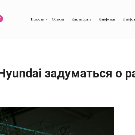
Новости
Обзоры
Как выбрать
Лайфхаки
Лайфст
Hyundai задуматься о р
в