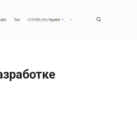
айл
Топ
COVID-19 в Україні
азработке