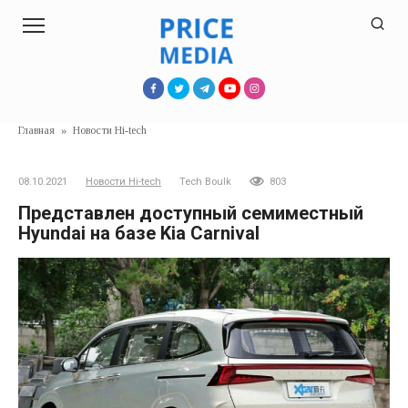
Перейти
к
контенту
Главная
»
Новости Hi-tech
08.10.2021
Новости Hi-tech
Tech Boulk
803
Представлен доступный семиместный
Hyundai на базе Kia Carnival