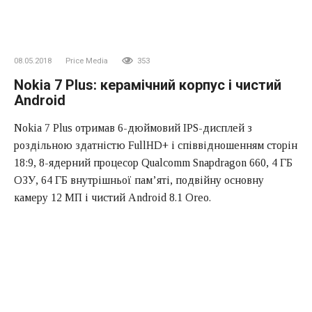
08.05.2018
Price Media
353
Nokia 7 Plus: керамічний корпус і чистий
Android
Nokia 7 Plus отримав 6-дюймовий IPS-дисплей з
роздільною здатністю FullHD+ і співвідношенням сторін
18:9, 8-ядерний процесор Qualcomm Snapdragon 660, 4 ГБ
ОЗУ, 64 ГБ внутрішньої пам’яті, подвійну основну
камеру 12 МП і чистий Android 8.1 Oreo.
Ми продовжуємо знайомити вас з новими смартфонами
Nokia, які були представлені на виставці MWC 2018 і
поступово надходять у продаж і в Україні. Зовсім
недавно на огляді
побував
цікавий і порівняно
недорогий оновлений Nokia 6, Він же Nokia 6.1. А зараз