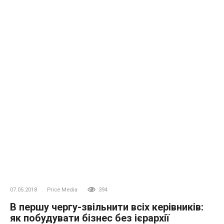
07.05.2018
Price Media
394
В першу чергу-звільнити всіх керівників:
як побудувати бізнес без ієрархії