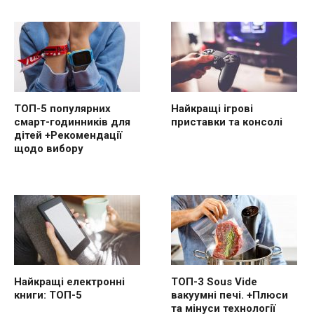
ТОП-5 популярних
Найкращі ігрові
смарт-годинників для
приставки та консолі
дітей +Рекомендації
щодо вибору
Найкращі електронні
ТОП-3 Sous Vide
книги: ТОП-5
вакуумні печі. +Плюси
та мінуси технології