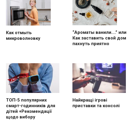
“Ароматы ванили….” или
Как отмыть
Как заставить свой дом
микроволновку
пахнуть приятно
ТОП-5 популярних
Найкращі ігрові
смарт-годинників для
приставки та консолі
дітей +Рекомендації
щодо вибору