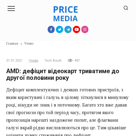
Перейти
к
контенту
Главная
»
Чтиво
31.01.2021
Чтиво
Tech Boulk
487
AMD: дефіцит відеокарт триватиме до
другої половини року
Дефіцит комплектуючих і деяких готових пристроїв, з
яким користувачі і галузь в цілому зіткнулися в минулому
році, нікуди не зник і в поточному. Багато хто вже давав
свої прогнози про той період часу, протягом якого
пропозиція нарешті наздожене попит, але флагмани
галузі вкрай рідко висловлюються про це. Тим цікавіше
оцінити думку споживачів про дефіцит.