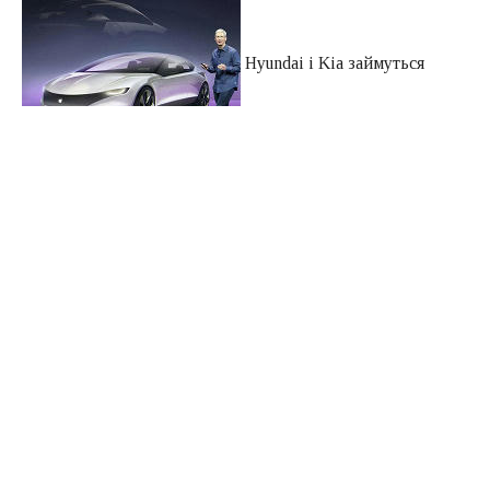
Hyundai і Kia займуться
виробництвом першого автомобіля Apple
Деякий час тому в мережі з’явилися чутки про те, що
Apple займеться створенням свого першого автомобіля
разом з Hyundai, і що компанії найближчим часом
підпишуть відповідні документи. Пізніше корейський
гігант підтвердив факт переговорів, але не уточнив
подробиць.