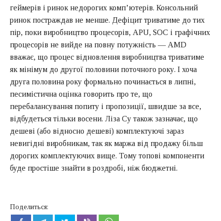
геймерів і ринок недорогих комп’ютерів. Консольний
ринок постраждав не менше. Дефіцит триватиме до тих
пір, поки виробництво процесорів, APU, SOC і графічних
процесорів не вийде на повну потужність — AMD
вважає, що процес відновлення виробництва триватиме
як мінімум до другої половини поточного року. І хоча
друга половина року формально починається в липні,
песимістична оцінка говорить про те, що
перебалансування попиту і пропозиції, швидше за все,
відбудеться тільки восени. Ліза Су також зазначає, що
дешеві (або відносно дешеві) комплектуючі зараз
невигідні виробникам, так як маржа від продажу більш
дорогих комплектуючих вище. Тому топові компоненти
буде простіше знайти в роздробі, ніж бюджетні.
Поделиться: