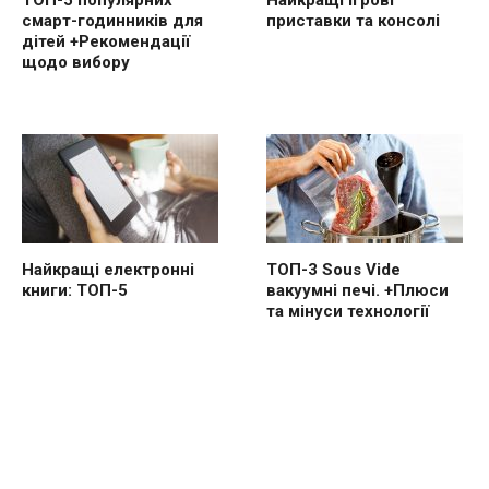
ТОП-5 популярних
Найкращі ігрові
смарт-годинників для
приставки та консолі
дітей +Рекомендації
щодо вибору
Найкращі електронні
ТОП-3 Sous Vide
книги: ТОП-5
вакуумні печі. +Плюси
та мінуси технології