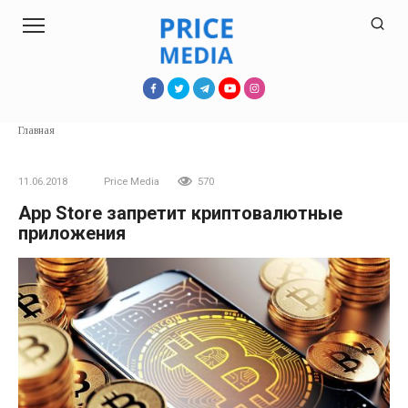
Перейти
к
контенту
Главная
11.06.2018
Price Media
570
App Store запретит криптовалютные
приложения