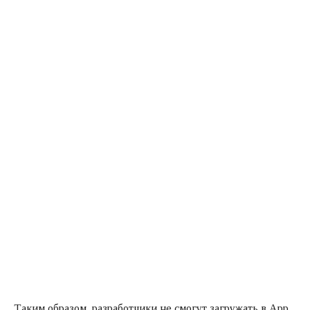
Таким образом, разработчики не смогут загружать в App