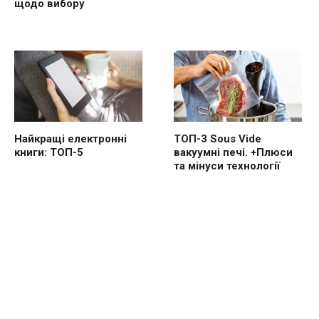
щодо вибору
Найкращі електронні
ТОП-3 Sous Vide
книги: ТОП-5
вакуумні печі. +Плюси
та мінуси технології