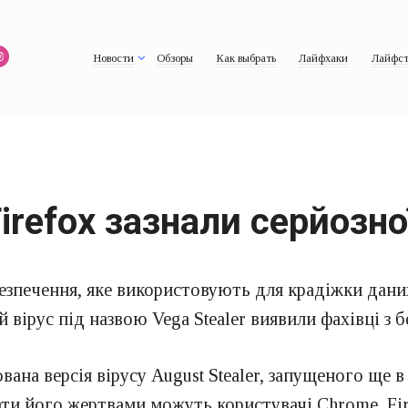
Новости
Обзоры
Как выбрать
Лайфхаки
Лайфст
irefox зазнали серйозно
зпечення, яке використовують для крадіжки даних
вірус під назвою Vega Stealer виявили фахівці з б
вана версія вірусу August Stealer, запущеного ще 
ти його жертвами можуть користувачі Chrome, Firef