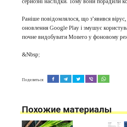
серйозні наслідки. Тому вони порадили к
Раніше повідомлялося, що
з’явився вірус
оновлення Google Play і змушує користув
почне видобувати Monero у фоновому ре
&Nbsp;
Поделиться:
Похожие материалы