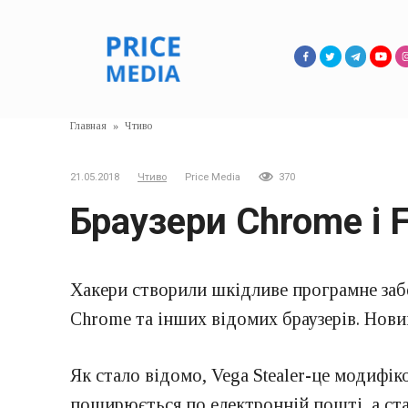
Перейти
к
контенту
Главная
»
Чтиво
21.05.2018
Чтиво
Price Media
370
Браузери Chrome і F
Хакери створили шкідливе програмне забе
Chrome та інших відомих браузерів. Новий 
Як стало відомо, Vega Stealer-це модифіко
поширюється по електронній пошті, а ста