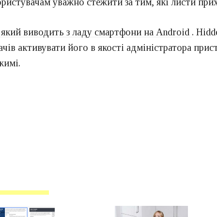
ористувачам уважно стежити за тим, які листи при
, який виводить з ладу смартфони на Android
. Hid
ачів активувати його в якості адміністратора при
жимі.