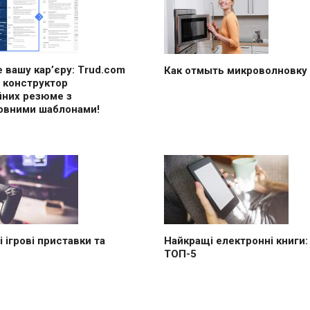
 вашу кар’єру: Trud.com
Как отмыть микроволновку
 конструктор
йних резюме з
овними шаблонами!
 ігрові приставки та
Найкращі електронні книги:
ТОП-5