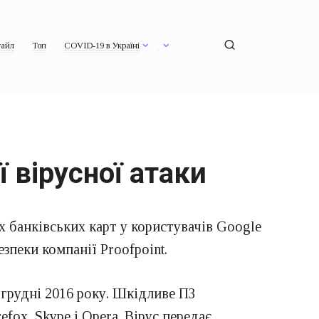
айл
Топ
COVID-19 в Україні
ї вірусної атаки
 банківських карт у користувачів Google
езпеки компанії Proofpoint.
в грудні 2016 року. Шкідливе ПЗ
ox, Skype і Opera. Вірус передає