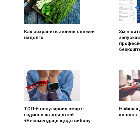
Как сохранить зелень свежей
Змінюйте
надолго
запускає
професі
безкошт
ТОП-5 популярних смарт-
Найкращі
годинників для дітей
консолі
+Рекомендації щодо вибору