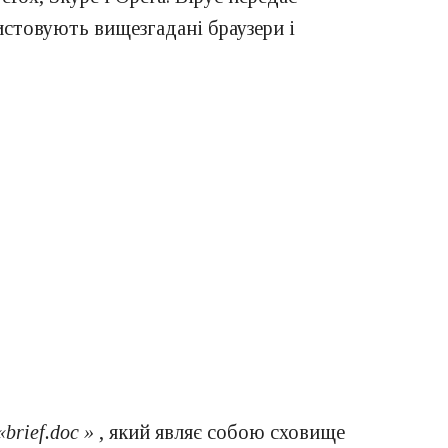
истовують вищезгадані браузери і
«brief.doc »
, який являє собою сховище