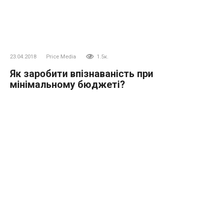
23.04.2018
Price Media
1.5к.
Як заробити впізнаваність при
мінімальному бюджеті?