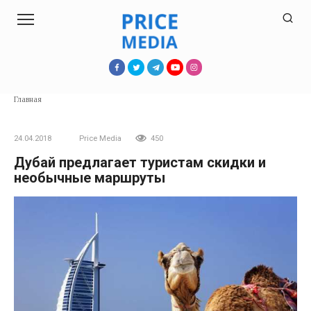
Перейти
к
контенту
Главная
24.04.2018
Price Media
450
Дубай предлагает туристам скидки и
необычные маршруты