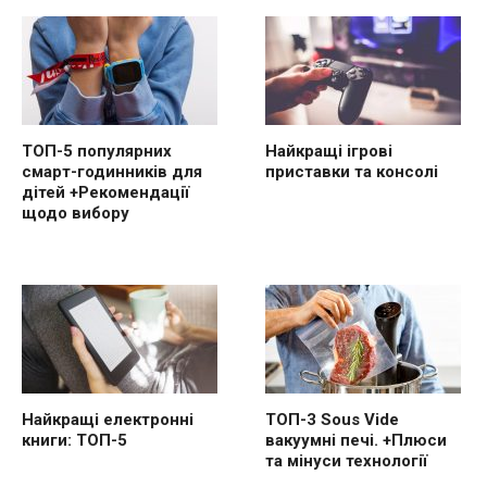
ТОП-5 популярних
Найкращі ігрові
смарт-годинників для
приставки та консолі
дітей +Рекомендації
щодо вибору
Найкращі електронні
ТОП-3 Sous Vide
книги: ТОП-5
вакуумні печі. +Плюси
та мінуси технології