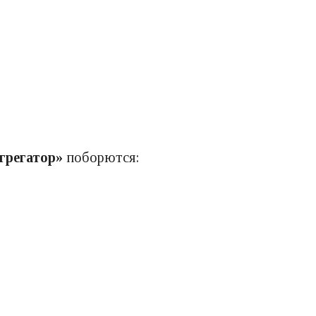
грегатор»
поборются: