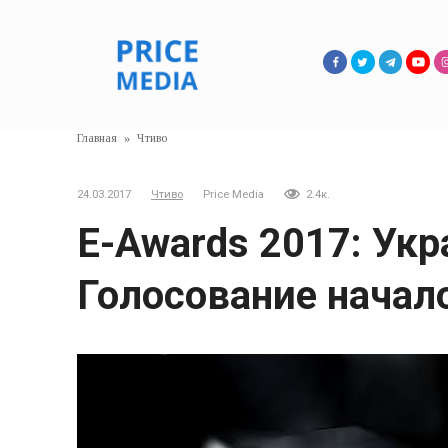
Перейти
к
контенту
Главная
»
Чтиво
24.03.2017
Чтиво
Price Media
2.4к.
E-Awards 2017: Ук
Голосование начал