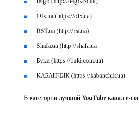
letgo (
http://letgo.co.ua
)
Olx.ua (
https://olx.ua
)
RST.ua (
http://rst.ua
)
Shafa.ua (
http://shafa.ua
Буки (
https://buki.com.ua
)
КАБАНЧИК (
https://kabanchik.ua
)
В категории
лучший YouTube канал e-co