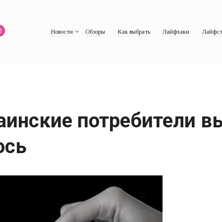
Новости
Обзоры
Как выбрать
Лайфхаки
Лайфст
раинские потребители 
ось