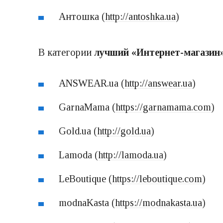
Антошка (
http://antoshka.ua
)
В категории
лучший «Интернет-магазин
ANSWEAR.ua (
http://answear.ua
)
GarnaMama (
https://garnamama.com
)
Gold.ua (
http://gold.ua
)
Lamoda (
http://lamoda.ua
)
LeBoutique (
https://leboutique.com
)
modnaKasta (
https://modnakasta.ua
)