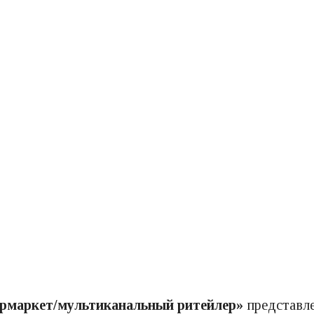
ермаркет/мультиканальный ритейлер»
представл