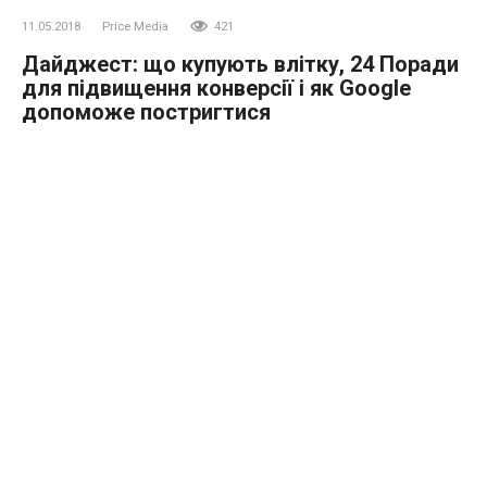
11.05.2018
Price Media
421
Дайджест: що купують влітку, 24 Поради
для підвищення конверсії і як Google
допоможе постригтися