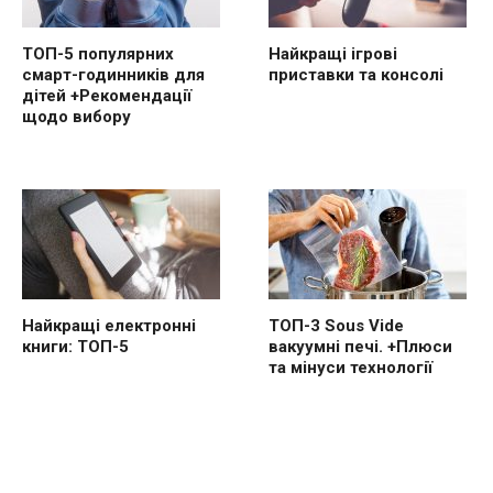
ТОП-5 популярних
Найкращі ігрові
смарт-годинників для
приставки та консолі
дітей +Рекомендації
щодо вибору
Найкращі електронні
ТОП-3 Sous Vide
книги: ТОП-5
вакуумні печі. +Плюси
та мінуси технології