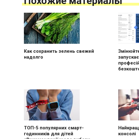
Похожие материалы
Как сохранить зелень свежей
Змінюйте
надолго
запускає
професі
безкошт
ТОП-5 популярних смарт-
Найкращі
годинників для дітей
консолі