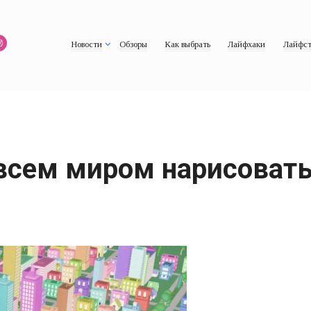
Новости
Обзоры
Как выбрать
Лайфхаки
Лайфст
 всем миром нарисоват