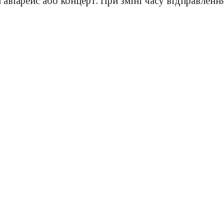
 авіарейс або концерт. При зміні часу відправлен
пільно з майданчиком Мобільного Маркетингу Urba
ктивніше передавати своїм пасажирам інформацію п