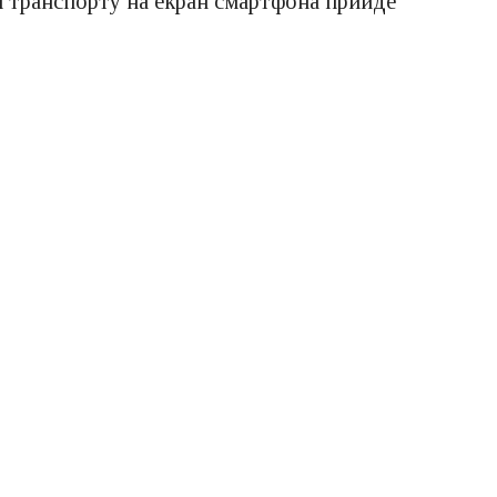
ня транспорту на екран смартфона прийде
n Airship. Її послугами користуються
ро рейси.