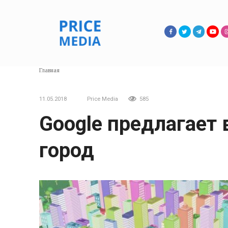
Перейти
к
контенту
Главная
11.05.2018
Price Media
585
Google предлагает
город