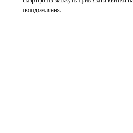
смартфонів зможуть прив’язати квитки на
повідомлення.
Компанія працювала над цією послугою с
великі авіакомпанії, що дозволяє їм ефе