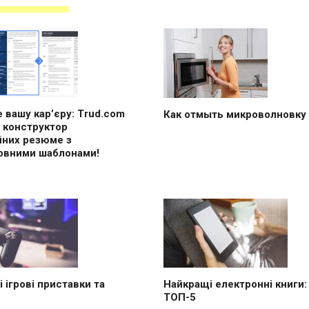
 вашу кар’єру: Trud.com
Как отмыть микроволновку
 конструктор
йних резюме з
овними шаблонами!
 ігрові приставки та
Найкращі електронні книги:
ТОП-5