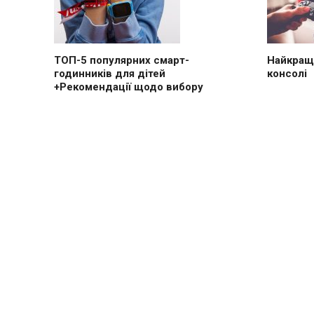
ТОП-5 популярних смарт-
Найкращі
годинників для дітей
консолі
+Рекомендації щодо вибору