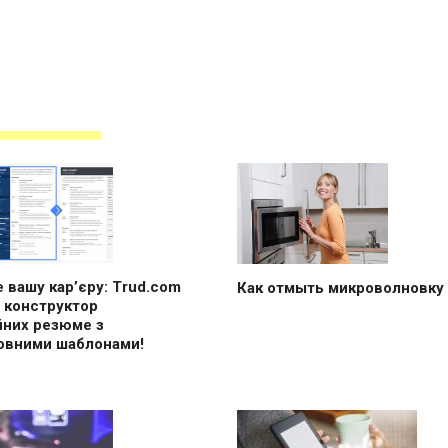
 вашу кар’єру: Trud.com
Как отмыть микроволновку
 конструктор
йних резюме з
овними шаблонами!