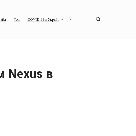
айл
Топ
COVID-19 в Україні
м Nexus в