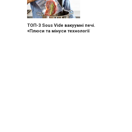
ТОП-3 Sous Vide вакуумні печі.
+Плюси та мінуси технології