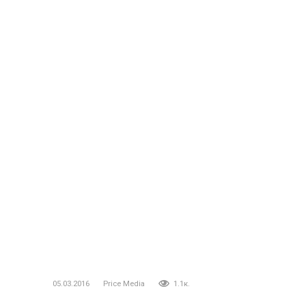
05.03.2016
Price Media
1.1к.