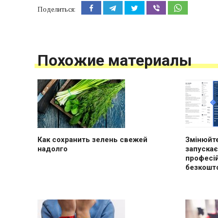
Поделиться:
Похожие материалы
Как сохранить зелень свежей
Змінюйте
надолго
запускає
професі
безкошт