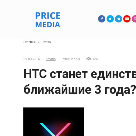
Перейти
к
контенту
Главная
»
Чтиво
09.03.2016
Чтиво
Price Media
482
HTC станет единст
ближайшие 3 года