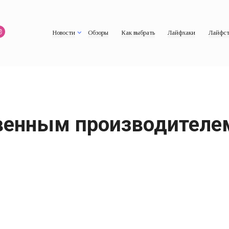
Новости
Обзоры
Как выбрать
Лайфхаки
Лайфст
венным производителе
?