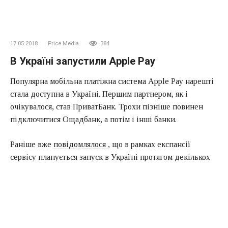
17.05.2018
Price Media
384
В Україні запустили Apple Pay
Популярна мобільна платіжна система Apple Pay нарешті
стала доступна в Україні. Першим партнером, як і
очікувалося, став ПриватБанк. Трохи пізніше повинен
підключитися Ощадбанк, а потім і інші банки.
Раніше вже
повідомлялося
, що в рамках експансії
сервісу планується запуск в Україні протягом декількох
місяців. Проте, з моменту анонса пройшло трохи більше
двох тижнів.