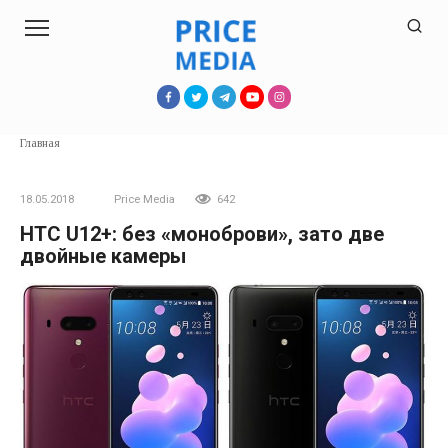
Перейти
к
контенту
Главная
18.05.2018
Price Media
642
HTC U12+: без «моноброви», зато две
двойные камеры