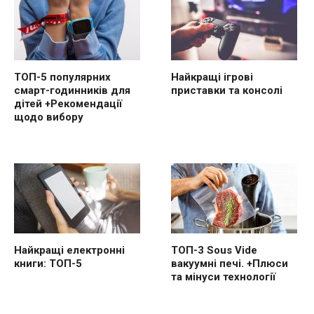
ТОП-5 популярних
Найкращі ігрові
смарт-годинників для
приставки та консолі
дітей +Рекомендації
щодо вибору
Найкращі електронні
ТОП-3 Sous Vide
книги: ТОП-5
вакуумні печі. +Плюси
та мінуси технології