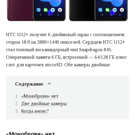
HTC U12+ получит 6-дюймовый экран с соотношением
сторон 18:9 на 2880×1440 пикселей. Сердцем HTC U12+
стал топовый восьмиядерный чип Snapdragon 845.
Оперативной памяти 6 ГБ, встроенной — 64/128 ГБ плюс
слот для карточек microSD. Обе камеры двойные.
Содержание
«Моноброви» нет
Две двойные камеры
Когда анонс?
«Моноброви» нет