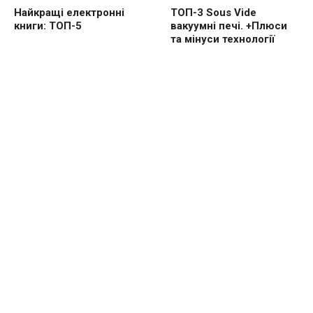
Найкращі електронні
ТОП-3 Sous Vide
книги: ТОП-5
вакуумні печі. +Плюси
та мінуси технології