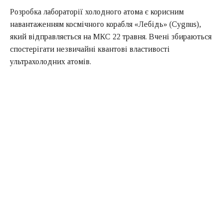
Розробка лабораторії холодного атома є корисним
навантаженням космічного корабля «Лебідь» (Cygnus),
який відправляється на
МКС
22 травня. Вчені збираються
спостерігати незвичайні квантові властивості
ультрахолодних атомів.