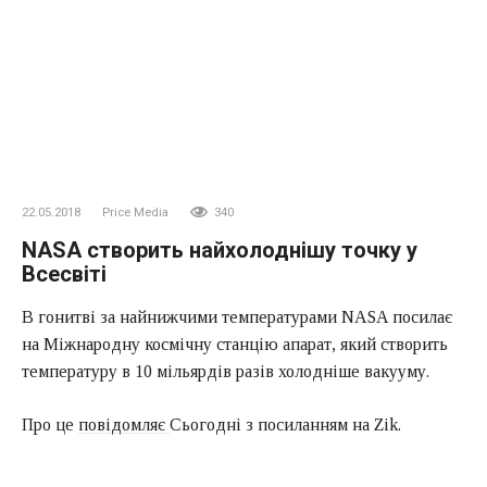
22.05.2018
Price Media
340
NASA створить найхолоднішу точку у
Всесвіті
В гонитві за найнижчими температурами
NASA
посилає
на Міжнародну космічну станцію апарат, який створить
температуру в 10 мільярдів разів холодніше вакууму.
Про це
повідомляє
Сьогодні з посиланням на Zik.