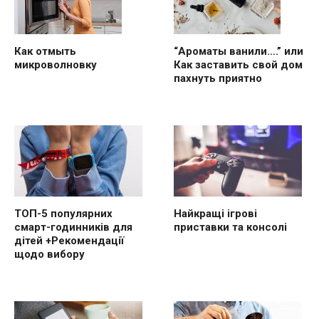
“Ароматы ванили….” или
Как отмыть
Как заставить свой дом
микроволновку
пахнуть приятно
ТОП-5 популярних
Найкращі ігрові
смарт-годинників для
приставки та консолі
дітей +Рекомендації
щодо вибору