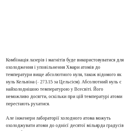
Комбінація лазерів і магнітів буде використовуватися для
охолодження і уповільнення Хмари атомів до
температури вище абсолютного нуля, також відомого як
нуль Кельвіна (- 273.15 за Цельсієм). Абсолютний нуль є
найхолоднішою температурою у Всесвіті. Його
неможливо досягти, оскільки при цій температурі атоми
перестають рухатися.
Але інженери лабораторії холодного атома можуть
охолоджувати атоми до однієї десятої мільярда градусів