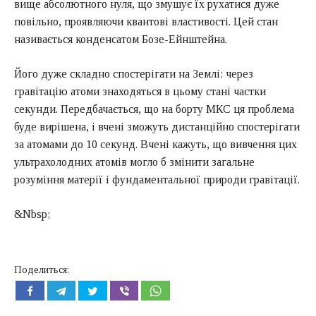
вище абсолютного нуля, що змушує їх рухатися дуже
повільно, проявляючи квантові властивості. Цей стан
називається конденсатом Бозе-Ейнштейна.
Його дуже складно спостерігати на Землі: через
гравітацію атоми знаходяться в цьому стані частки
секунди. Передбачається, що на борту
МКС
ця проблема
буде вирішена, і вчені зможуть дистанційно спостерігати
за атомами до 10 секунд. Вчені кажуть, що вивчення цих
ультрахолодних атомів могло б змінити загальне
розуміння матерії і фундаментальної природи гравітації.
&Nbsp;
Поделиться: