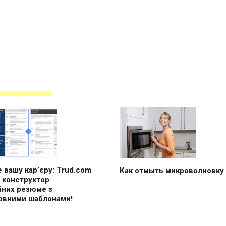
 вашу кар’єру: Trud.com
Как отмыть микроволновку
 конструктор
йних резюме з
овними шаблонами!