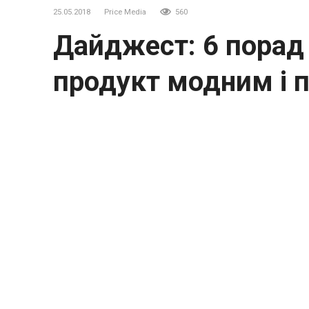
25.05.2018
Price Media
560
Дайджест: 6 порад 
продукт модним і 