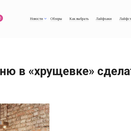
Новости
Обзоры
Как выбрать
Лайфхаки
Лайфст
ню в «хрущевке» сдел