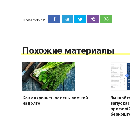
Поделиться:
Похожие материалы
Как сохранить зелень свежей
Змінюйте
надолго
запускає
професі
безкошт