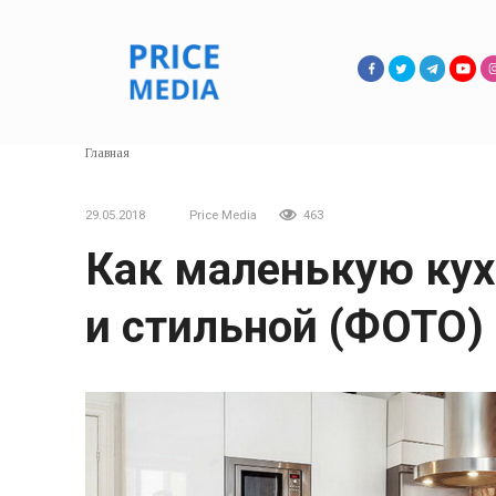
Перейти
к
контенту
Главная
29.05.2018
Price Media
463
Как маленькую кух
и стильной (ФОТО)