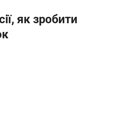
ії, як зробити
ок