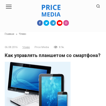
Перейти
к
контенту
Главная
»
Чтиво
06.08.2016
Чтиво
Price Media
8.9к.
Как управлять планшетом со смартфона?