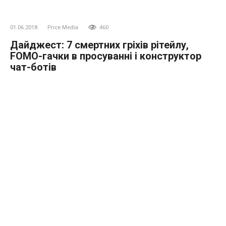
01.06.2018
Price Media
460
Дайджест: 7 смертних гріхів рітейлу,
FOMO-гачки в просуванні і конструктор
чат-ботів