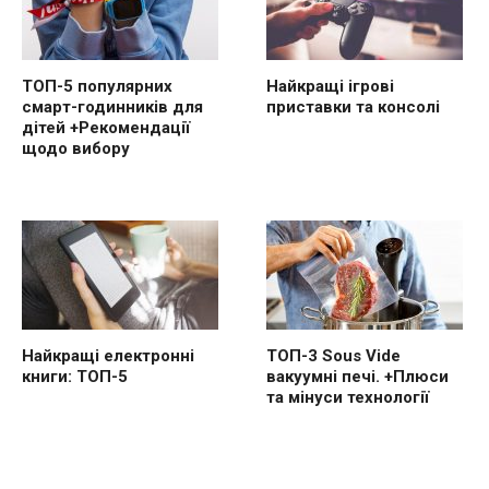
ТОП-5 популярних
Найкращі ігрові
смарт-годинників для
приставки та консолі
дітей +Рекомендації
щодо вибору
Найкращі електронні
ТОП-3 Sous Vide
книги: ТОП-5
вакуумні печі. +Плюси
та мінуси технології