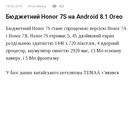
14.05.2018
Price Media
368
Бюджетний Honor 7S на Android 8.1 Oreo
Бюджетний Honor 7S стане спрощеною версією Honor 7A
і
Honor 7Х. Honor 7S отримає 5,
45-дюймовий
екран
роздільною здатністю 1440
x
720 пікселів,
4-ядерний
процесор, акумулятор ємністю 2920 маг,
13 Мп
основну
камеру, і 5 Мп фронталку.
У базі даних китайського регулятора TENAA з’явився
новий смартфон суббренда Huawei
Honor 7S
, який стане
спрощеною версією
Honor 7A
і
Honor 7Х
. Правда,
замість повністю металевого корпусу новинка отримає
металеву кришку з пластиковими вставками, а також
поступиться їм по продуктивності і кількості камер. Зате
очікується, що це буде найдоступніша модель в лінійці
(хоч і не набагато).