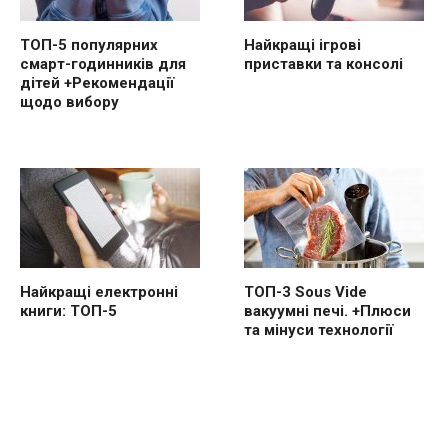
ТОП-5 популярних
Найкращі ігрові
смарт-годинників для
приставки та консолі
дітей +Рекомендації
щодо вибору
Найкращі електронні
ТОП-3 Sous Vide
книги: ТОП-5
вакуумні печі. +Плюси
та мінуси технології