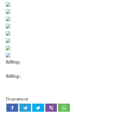
&Nbsp;
&Nbsp;
Поделиться: