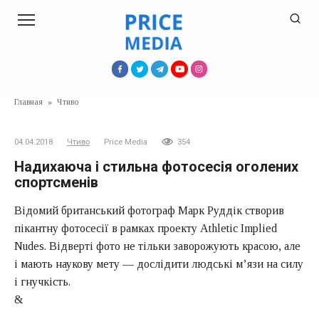
Перейти
к
контенту
Главная
»
Чтиво
04.04.2018
Чтиво
Price Media
354
Надихаюча і стильна фотосесія оголених
спортсменів
Відомий британський фотограф Марк Руддік створив
пікантну фотосесії в рамках проекту Athletic Implied
Nudes. Відверті фото не тільки заворожують красою, але
і мають наукову мету — дослідити людські м’язи на силу
і гнучкість.
&