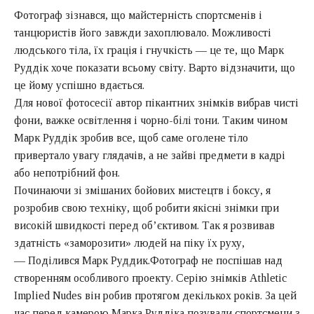
Фотограф зізнався, що майстерність спортсменів і
танцюристів його завжди захоплювало. Можливості
людського тіла, їх грація і гнучкість — це те, що Марк
Руддік хоче показати всьому світу. Варто відзначити, що
це йому успішно вдається.
Для нової фотосесії автор пікантних знімків вибрав чисті
фони, важке освітлення і чорно-білі тони. Таким чином
Марк Руддік зробив все, щоб саме оголене тіло
привертало увагу глядачів, а не зайві предмети в кадрі
або непотрібний фон.
Починаючи зі змішаних бойових мистецтв і боксу, я
розробив свою техніку, щоб робити якісні знімки при
високій швидкості перед об’єктивом. Так я розвивав
здатність «заморозити» людей на піку їх руху,
— Поділився Марк Руддик.Фотограф не поспішав над
створенням особливого проекту. Серію знімків Athletic
Implied Nudes він робив протягом декількох років. За цей
час перед камерою Марка Руддіка позували спортсмени з