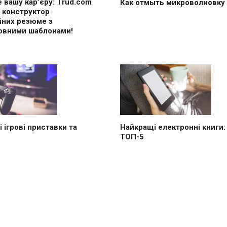
 вашу кар’єру: Trud.com
Как отмыть микроволновку
 конструктор
йних резюме з
овними шаблонами!
 ігрові приставки та
Найкращі електронні книги:
ТОП-5