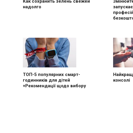
Как сохранить зелень свежей
Змінюйте
надолго
запускає
професі
безкошт
ТОП-5 популярних смарт-
Найкращі
годинників для дітей
консолі
+Рекомендації щодо вибору