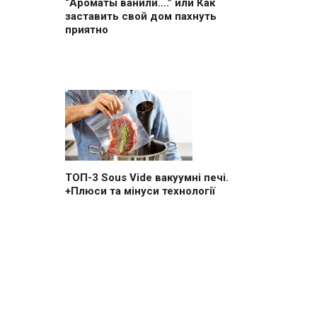
“Ароматы ванили….” или Как
заставить свой дом пахнуть
приятно
ТОП-3 Sous Vide вакуумні печі.
+Плюси та мінуси технології