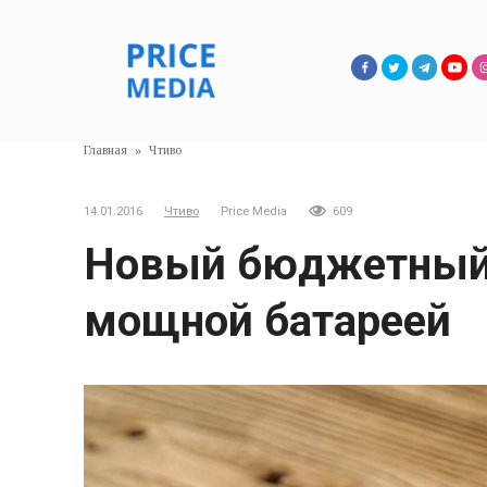
Перейти
к
контенту
Главная
»
Чтиво
14.01.2016
Чтиво
Price Media
609
Новый бюджетный ф
мощной батареей