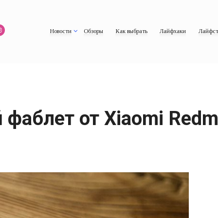
Новости
Обзоры
Как выбрать
Лайфхаки
Лайфст
аблет от Xiaomi Redmi 