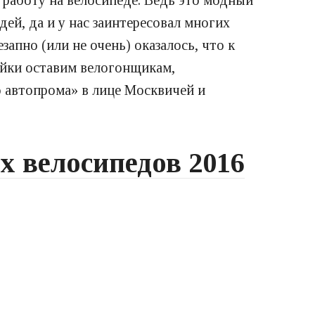
 работу на велосипеде. Ведь это модный
ей, да и у нас заинтересовал многих
езапно (или не очень) оказалось, что к
айки оставим велогонщикам,
 автопрома» в лице Москвичей и
х велосипедов 2016