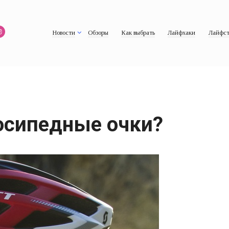
Новости
Обзоры
Как выбрать
Лайфхаки
Лайфст
осипедные очки?