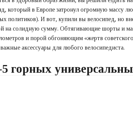
ться в здоровый образ жизни, вы решили ездить на
нд, который в Европе затронул огромную массу люд
ых политиков). И вот,
купили вы велосипед
, но вн
кой на солидную сумму. Обтягивающие шорты и м
лометров и порой обгоняющим «жертв советского
 важные аксессуары для любого велосипедиста.
-5 горных универсальны