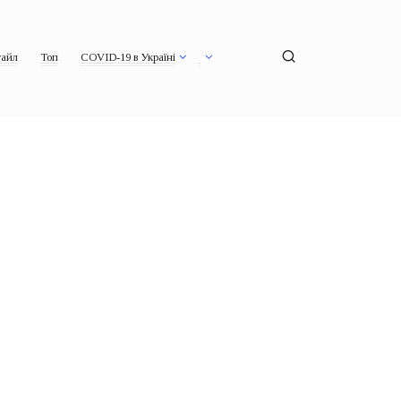
айл
Топ
COVID-19 в Україні