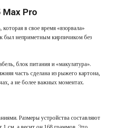
 Max Pro
5
, которая в свое время «взорвала»
ик был неприметным кирпичиком без
бель, блок питания и «макулатура».
жняя часть сделана из рыжего картона,
чах, а не более важных моментах.
ниями. Размеры устройства составляют
1 см, а весит он 168 граммов. Это