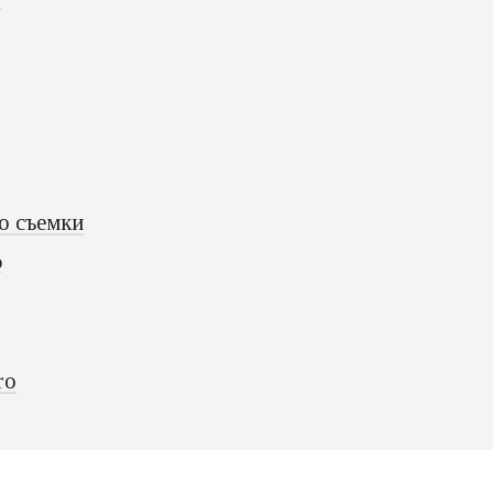
о съемки
o
ro