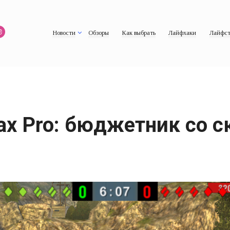
Новости
Обзоры
Как выбрать
Лайфхаки
Лайфст
ax Pro: бюджетник со с