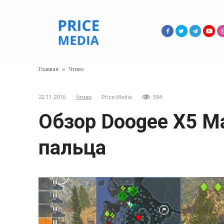
Перейти
к
контенту
Главная
»
Чтиво
22.11.2016
Чтиво
Price Media
594
Обзор Doogee X5 M
пальца