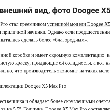
 внешний вид, фото Doogee X5
x Pro стал преемником
успешной модели Doogee X
 и приличной начинки. Однако если предшественн
пытались сделать более «благородным».
нной коробке и имеет скромную комплектацию: ка
истую краску, придающие ей солидности, а вот ни
ильно, что производитель экономит на таких мело
ственника и обладает более скругленными очерта
в на 5,5″. Толщина Doogee X5 Max Pro составляет 