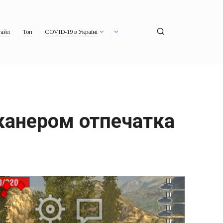
айл
Топ
COVID-19 в Україні
канером отпечатка