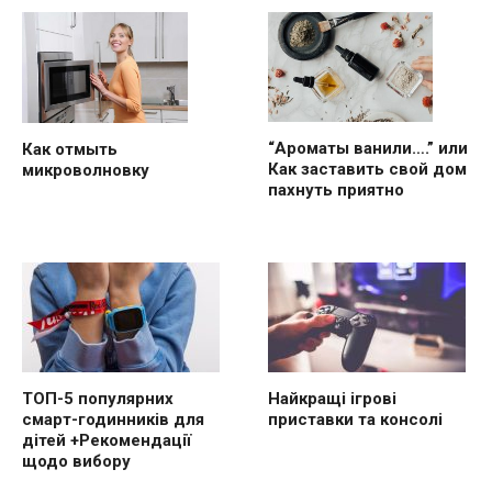
“Ароматы ванили….” или
Как отмыть
Как заставить свой дом
микроволновку
пахнуть приятно
ТОП-5 популярних
Найкращі ігрові
смарт-годинників для
приставки та консолі
дітей +Рекомендації
щодо вибору