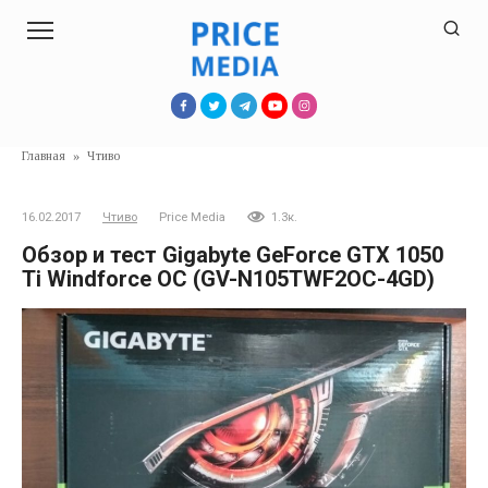
Перейти
к
контенту
Главная
»
Чтиво
16.02.2017
Чтиво
Price Media
1.3к.
Обзор и тест Gigabyte GeForce GTX 1050
Ti Windforce OC (GV-N105TWF2OC-4GD)