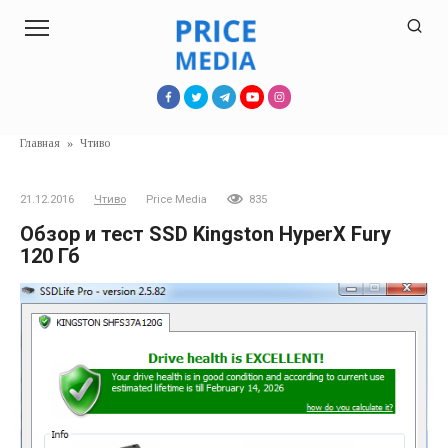
Перейти
к
контенту
Главная
»
Чтиво
21.12.2016
Чтиво
Price Media
835
Обзор и тест SSD Kingston HyperX Fury
120 Гб