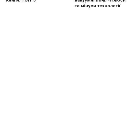
книги: ТОП-5
вакуумні печі. +Плюси
та мінуси технології