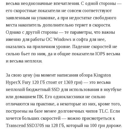
весьма неоднозначные впечатления. С одной стороны —
его скоростные показатели не совсем соответствуют
заявленным на упаковке, а при недостатке свободного
места накопитель дополнительно теряет в скорости.
Однако с другой стороны — те параметры, что важны
именно для работы ОС Windows и софта для нее,
оказались на приличном уровне. Падение скоростей не
сильно бьет по ним, да и общие показатели IOPS весьма
и весьма неплохи.
За свою цену (на момент написания обзора
Kingston
HyperX Fury 120 Гб стоит от 1369 грн
) — это весьма
неплохой бюджетный SSD для использования в ноутбуке
или домашнем ПК. Его одноклассники не сильно
отличаются на практике, а некоторые из них, кроме того,
построены на базе менее долговечных чипов TLC. Если
хочется больших скоростей — можно
присмотреться к
Transcend SSD370S на 128 Гб,
который на 100 грн дороже.