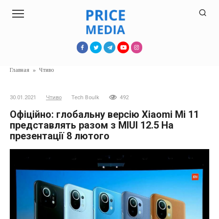
Перейти
к
контенту
Главная
»
Чтиво
30.01.2021
Чтиво
Tech Boulk
492
Офіційно: глобальну версію Xiaomi Mi 11
представлять разом з MIUI 12.5 На
презентації 8 лютого