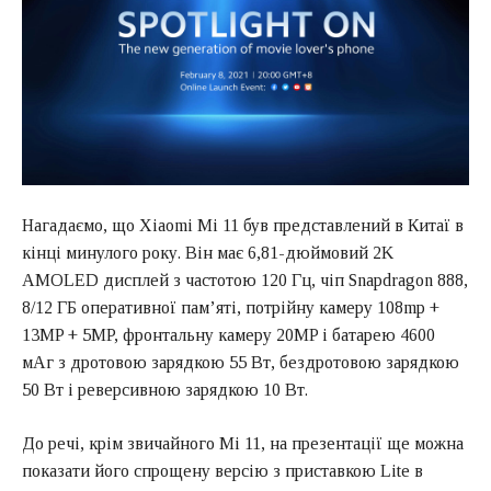
Нагадаємо, що Xiaomi Mi 11 був представлений в Китаї в
кінці минулого року. Він має 6,81-дюймовий 2K
AMOLED дисплей з частотою 120 Гц, чіп Snapdragon 888,
8/12 ГБ оперативної пам’яті, потрійну камеру 108mp +
13MP + 5MP, фронтальну камеру 20MP і батарею 4600
мАг з дротовою зарядкою 55 Вт, бездротовою зарядкою
50 Вт і реверсивною зарядкою 10 Вт.
До речі, крім звичайного Mi 11, на презентації ще можна
показати його спрощену версію з приставкою Lite в